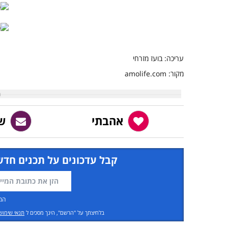
עריכה: בועז מזרחי
מקור: amolife.com
אהבתי
ש
קבל עדכונים על תכנים חדש
המ
בלחיצתך על "הרשם", הינך מסכים ל
תנאי שימוש