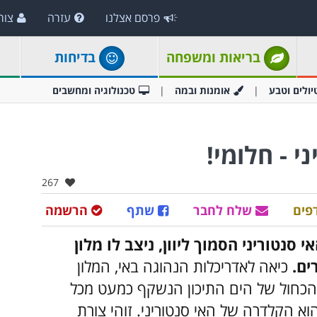
פרסם אצלנו
עזרה
צור
בריאות ומשפחה
בדיחות
יולים וטבע
אומנות ובמה
טכנולוגיה ומחשבים
י - חלומי!
אהבו:
267
פים
שלח לחבר
שתף
הרשמה
 סנטוריני הסמוך ליוון, ניצב לו מלון
ים.
כיאה לאדריכלות הנהוגה באי, המלון
הכחול של הים התיכון הנשקף כמעט מכל
א הקלדרה של האי סנטוריני. זוהי צורת