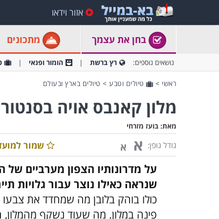
אזור וידאו
בחן את עצמך
מתכונים
נושאים נוספים:
רץ ברשת
הומור ופנאי
ט
ראשי
>
טיולים וטבע
>
טיולים בארץ ובעולם
מלון קאנבס אויה בסנטורינ
מאת:
בועז מזרחי
א
שמור למועד
גודל גופן:
א
על מדרונותיו הצפון מערביים של האי
שנראה כאילו נוצר עבור גלויות תייר
כולו בוהק בלובן מה שמחדד את צבעו 
פינה במלון. מה שעוד נשקף מהמלון, הו