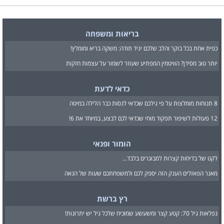
בריאות ומשפחה
כפית אחת בכל בוקר והלב שלכם יגיד תודה: משקה בריא ומומלץ!
יותר טוב מסידן? הוויטמין המפתיע שעוזר לשמור על עצמות חזקות
כדאי לדעת
8 תנוחות מומלצות על פי גילכם שכדאי לנסות כבר הלילה במיטה
12 פעולות לשיפור תפקוד מוחי שכדאי לכם לבצע, במיוחד את 6!
הומור ופנאי
לקט של בדיחות קצרות למבוגרים בלבד...
מאגר הפאזלים הענק הזה יספק לכם ולמשפחתכם שעות של הנאה
רץ ברשת
נפלאות גיל 70: קטע קצר ומשעשע שמוכיח שלכל גיל יש יתרונות!