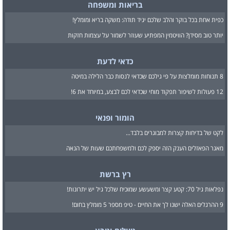
בריאות ומשפחה
כפית אחת בכל בוקר והלב שלכם יגיד תודה: משקה בריא ומומלץ!
יותר טוב מסידן? הוויטמין המפתיע שעוזר לשמור על עצמות חזקות
כדאי לדעת
8 תנוחות מומלצות על פי גילכם שכדאי לנסות כבר הלילה במיטה
12 פעולות לשיפור תפקוד מוחי שכדאי לכם לבצע, במיוחד את 6!
הומור ופנאי
לקט של בדיחות קצרות למבוגרים בלבד...
מאגר הפאזלים הענק הזה יספק לכם ולמשפחתכם שעות של הנאה
רץ ברשת
נפלאות גיל 70: קטע קצר ומשעשע שמוכיח שלכל גיל יש יתרונות!
9 ההרגלים האלה ישנו לך את החיים - טיפ מספר 5 מומלץ בחום!