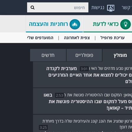
 קשר
נגישות
כדאי לדעת
רוחניות והעצמה
עריכת פרופיל
צפית לאחרונה
המועדפים שלי
מומלץ
פופולריים
חדשים
מערבית לקנדה
3:01
 יכולים למצוא את אחד האיים המרגיעים
לם
בואו
2:53
ס מעל למקום שבו ההיסטוריה פוגשת את
יד – קאזאן!
3:25