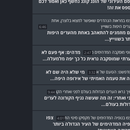
ם העירוני של הונג קונג נחשף כאן ואסור לכם
פס את זה!
6:46
 מוזמנים להתאהב באחת מהערים היפות
ר בשווייץ...
מדהים: אף פעם לא
2:47
רתי שמוסקבה נראית כל כך יפה מלמעלה...
מי שלא היה שם לא
3:32
ה את טעמה האמיתי של אירופה היפה...
9:44
י ואחרי: זה מה שעשה נגיף הקורונה לערים
ולות בעולם...
צפו
4:01
פיה המדהימים של העיר הגדולה ביותר