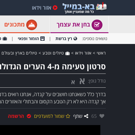
אזור וידאו
בחן את עצמך
מתכונים
נושאים נוספים:
רץ ברשת
הומור ופנאי
ט
ראשי
>
אזור וידאו
>
טיולים וטבע
>
טיולים בארץ ובעולם
סרטון טעימה מ-4 הערים הגדולות של קנדה
א
גודל גופן:
א
בדרך כלל כשאנחנו חושבים על קנדה, אנחנו רואים בדמיו
אך קנדה היא לא רק הטבע הקסום והבתולי והאזורים ה
אהבו:
65
שתף
שמור למועדפים
הרשמה