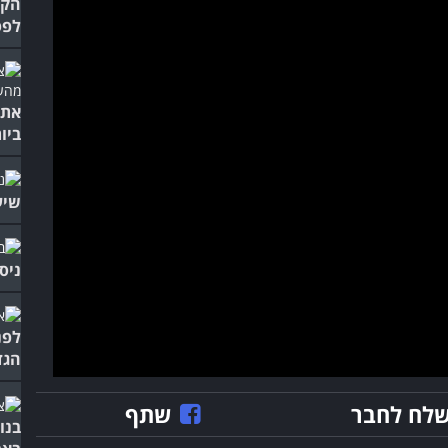
הקס
לפס
אתם
ביות
שיע
ניס
לפנ
הגד
לח לחבר
שתף
בנו