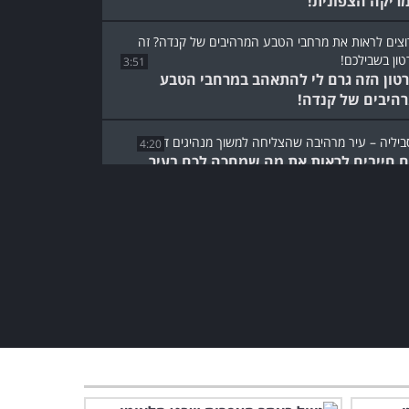
ריקה הצפונית!
3:51
טון הזה גרם לי להתאהב במרחבי הטבע
היבים של קנדה!
4:20
 חייבים לראות את מה שמחכה לכם בעיר
רדית האהובה הזו!
9:02
ם של בוכרה: צפו בסרטון שייקח אתכם למסע
ינת אוזבקיסטן
המדריך לסופיה: כל מה
שצריך לדעת על טיול בבירת
בולגריה היפה
5:57