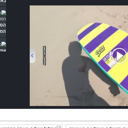
באמ
הסר
המר
אתם
הספ
הקס
בפנ
00:00
/
03:10