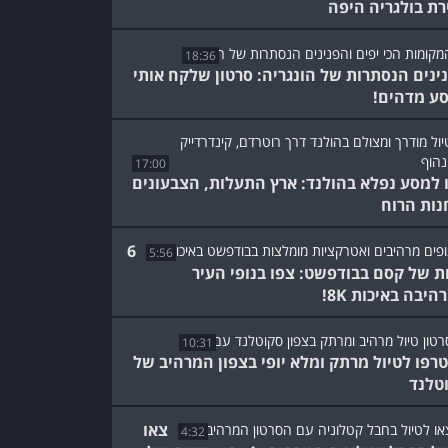
רת בולגריה היפה
18:36
ינים הנסתרות של הונגריה: סרטון שלקח אותי
ע מדהים!
17:00
 למסע נפלא בהולנד: ארץ התעלות, הצבעונים
נות הרוח
6
5:56
ת של קסם בבודפשט: צפו בנופי העיר
יבה באיכות 8K!
10:31
רפו לטיול מרתק ומלא יופי בצפון המרהיב של
טלנד
צאו
4:32