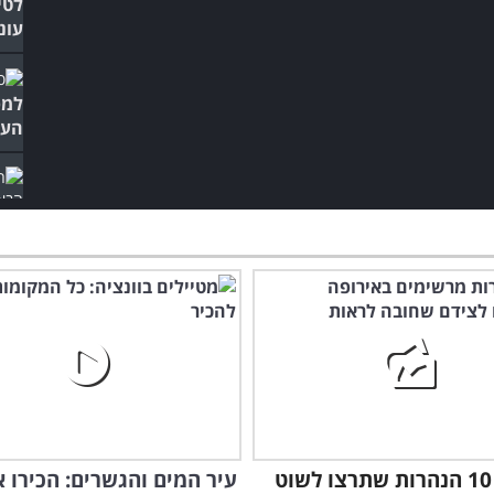
עונ
למס
העש
יופ
בפנ
אלו הם 10 הנהרות שתרצו לשוט
עיר המים והגשרים: הכירו 