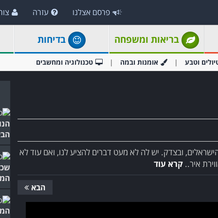
פרסם אצלנו
עזרה
צור
בריאות ומשפחה
בדיחות
יולים וטבע
אומנות ובמה
טכנולוגיה ומחשבים
הנו
הבא
שראלים, ובצדק. יש לה לא מעט דברים להציע לנו, ואם עוד לא
ירת איר..
קרא עוד
שכי
המי
הבא
המד