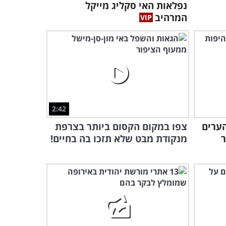
נפלאות האי סקליג מייקל
סרטון זה יגרום לכם לתהות
המרהיב
איך טרם בקרתם בבירה
האירופאית הזו
4:46
לפני ואחרי: זה מה שעשה
נגיף הקורונה לערים הגדולות
בעולם...
9:44
2:42
צפו בנופיה המדהימים של
ההררי שנשקף מ-15 הערים
צפו במקום הקסום ביותר בצרפת
העיר הגדולה ביותר באמריקה
ר
מנקודת מבט שלא תזכו בה בחיים!
הצפונית!
4:01
אתם מוזמנים לצאת למסע
מרהיב באחד האזורים
הקסומים באירופה
3:20
למינסק היפה יש הרבה במה