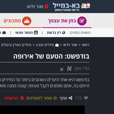
אזור וידאו
בחן את עצמך
מתכונים
נושאים נוספים:
רץ ברשת
הומור ופנאי
ט
ראשי
>
אזור וידאו
>
טיולים וטבע
>
טיולים בארץ ובעולם
בודפשט: הטעם של אירופה
א
גודל גופן:
א
בודפשט היא אחד היעדים האהובים ביותר על התיירים הי
הייתם בה, אתם מוזמנים לקבל טעימה קטנה ממנה ומאוו
אהבו:
173
שתף
שמור למועדפים
הרשמה