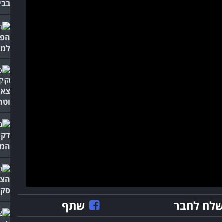
בבי
הפנ
למס
צאו
וטח
דקו
המרה
הצט
סקו
לח לחבר
שתף