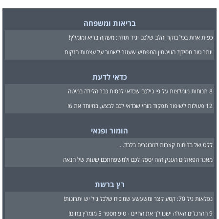
בריאות ומשפחה
כפית אחת בכל בוקר והלב שלכם יגיד תודה: משקה בריא ומומלץ!
יותר טוב מסידן? הוויטמין המפתיע שעוזר לשמור על עצמות חזקות
כדאי לדעת
8 תנוחות מומלצות על פי גילכם שכדאי לנסות כבר הלילה במיטה
12 פעולות לשיפור תפקוד מוחי שכדאי לכם לבצע, במיוחד את 6!
הומור ופנאי
לקט של בדיחות קצרות למבוגרים בלבד...
מאגר הפאזלים הענק הזה יספק לכם ולמשפחתכם שעות של הנאה
רץ ברשת
נפלאות גיל 70: קטע קצר ומשעשע שמוכיח שלכל גיל יש יתרונות!
9 ההרגלים האלה ישנו לך את החיים - טיפ מספר 5 מומלץ בחום!