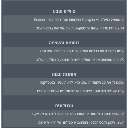
טיולים וטבע
מי שמטייל באילת ולא מבקר ב-6 המקומות הנהדרים האלה - מפספס!
14 ציפורים נודדות צבעוניות שמקשטות את שמי הארץ בימי האביב
רוחניות והעצמה
שלחו ליקיריכם את הברכות האלה ואחלו להם חג פסח שמח ושקט
גלו מה משמעותם של 14 סמלים ודימויים שמופיעים בחלומות שלכם
אומנות ובמה
אספנו לך את 20 הקומדיות שהכי כדאי לראות עכשיו בנטפליקס!
קבלו השראה וכוח מ-19 ציטוטים נהדרים משירים ישראלים אהובים
טכנולוגיה
8 משחקי מחשבה שישמרו על המוח שלכם חד ויתנו לכם רגע של שקט
השינוי הקטן למסכי הטלפון והמחשב שיכול להגן על הראייה שלכם