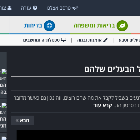
פרסם אצלנו
עזרה
צור
בריאות ומשפחה
בדיחות
יולים וטבע
אומנות ובמה
טכנולוגיה ומחשבים
הם 
בהח
געים בשביל לקבל את מה שהם רוצים, וזה נכון גם כאשר מדובר
בסרטון הז..
קרא עוד
החת
הבא
מגי