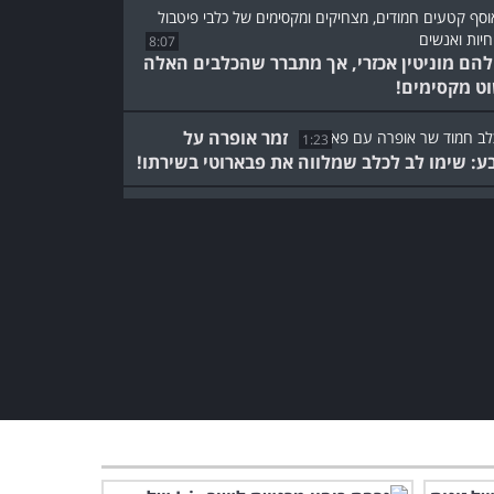
8:07
להם מוניטין אכזרי, אך מתברר שהכלבים האלה
ט מקסימים!
זמר אופרה על
1:23
ע: שימו לב לכלב שמלווה את פבארוטי בשירתו!
הסרטון הזה יראה לך כמה
שזוגיות בעולם החי היא
חמודה ומצחיקה
3:12
גם אנחנו היינו רוצים
להתעורר כך מדי בוקר,
מסכימים איתנו?
1:49
כשהכלבים החמודים האלה
רואים קצת בוץ הם פשוט
משתגעים!