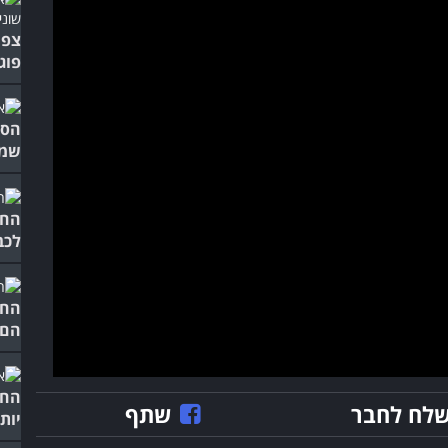
צפו
פוג
הסר
שמש
החת
לכב
החת
הם 
החת
לח לחבר
שתף
יות