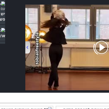
יש 
פשו
ארב
00:00
/
01:01