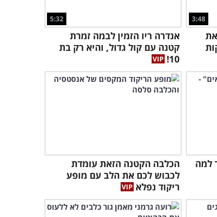
3:50
5:32
3:48
את
אנדרה ריו הזמין לבמה זמרת
אם חשבתם שהחתולים שלכם
לא אוהבים להתקלח, עוד לא
ות
קטנה עם קול גדול, והיא רק בת
ראיתם כלום...
10!
4:22
בתחרות האקרובטיקה של
עולם החי יש רק מנצחים -
וכולם חמודים!
7:03
החיות השובבות האלו לא
מפסיקות לדבר, וזה פשוט
מקסים ומתוק!
 למה
הכלבה הקטנה הזאת עומדת
6:10
לכבוש לכם את הלב עם מופע
כשנותנים לחיות מחמד
ריקוד נפלא
צעצועים, תמיד יקרו דברים
מצחיקים!
7:01