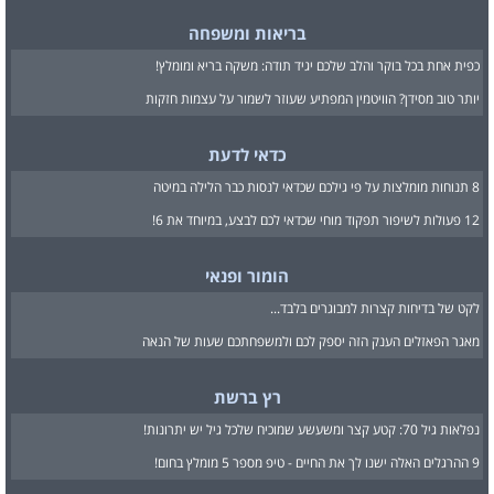
בריאות ומשפחה
כפית אחת בכל בוקר והלב שלכם יגיד תודה: משקה בריא ומומלץ!
יותר טוב מסידן? הוויטמין המפתיע שעוזר לשמור על עצמות חזקות
כדאי לדעת
8 תנוחות מומלצות על פי גילכם שכדאי לנסות כבר הלילה במיטה
12 פעולות לשיפור תפקוד מוחי שכדאי לכם לבצע, במיוחד את 6!
הומור ופנאי
לקט של בדיחות קצרות למבוגרים בלבד...
מאגר הפאזלים הענק הזה יספק לכם ולמשפחתכם שעות של הנאה
רץ ברשת
נפלאות גיל 70: קטע קצר ומשעשע שמוכיח שלכל גיל יש יתרונות!
9 ההרגלים האלה ישנו לך את החיים - טיפ מספר 5 מומלץ בחום!