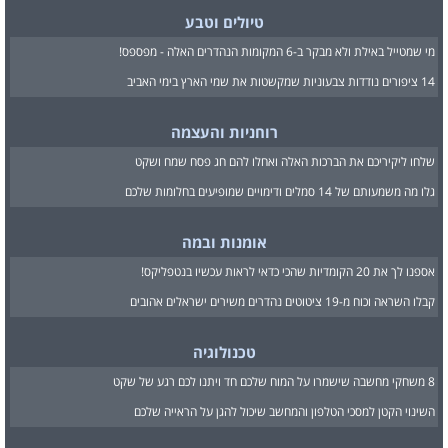
טיולים וטבע
מי שמטייל באילת ולא מבקר ב-6 המקומות הנהדרים האלה - מפספס!
14 ציפורים נודדות צבעוניות שמקשטות את שמי הארץ בימי האביב
רוחניות והעצמה
שלחו ליקיריכם את הברכות האלה ואחלו להם חג פסח שמח ושקט
גלו מה משמעותם של 14 סמלים ודימויים שמופיעים בחלומות שלכם
אומנות ובמה
אספנו לך את 20 הקומדיות שהכי כדאי לראות עכשיו בנטפליקס!
קבלו השראה וכוח מ-19 ציטוטים נהדרים משירים ישראלים אהובים
טכנולוגיה
8 משחקי מחשבה שישמרו על המוח שלכם חד ויתנו לכם רגע של שקט
השינוי הקטן למסכי הטלפון והמחשב שיכול להגן על הראייה שלכם