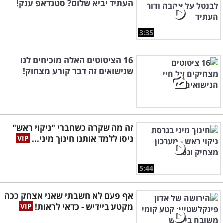
העתיד יביא שלום? סטנדאפ ענק!
3:35
16 הציטוטים האלה מוכיחים לנו
שנישואים זה דבר קורע מצחוק!
זה מה שקרה כשחברי "ניקוי ראש"
ניסו ללמד אותנו חינוך מיני...
5:44
אף פעם לא חשבתי שאני אצחק ככה
מקטע ביידיש - כדאי לראות!