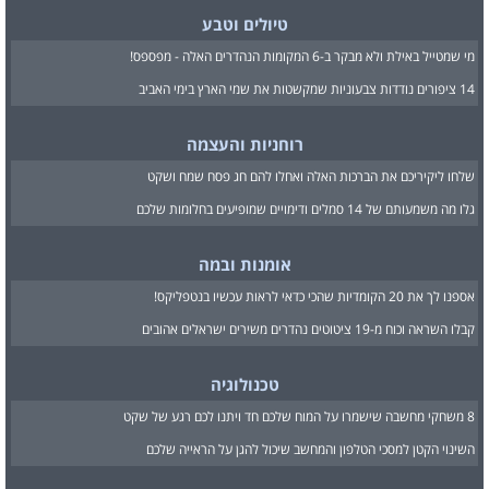
טיולים וטבע
מי שמטייל באילת ולא מבקר ב-6 המקומות הנהדרים האלה - מפספס!
14 ציפורים נודדות צבעוניות שמקשטות את שמי הארץ בימי האביב
רוחניות והעצמה
שלחו ליקיריכם את הברכות האלה ואחלו להם חג פסח שמח ושקט
גלו מה משמעותם של 14 סמלים ודימויים שמופיעים בחלומות שלכם
אומנות ובמה
אספנו לך את 20 הקומדיות שהכי כדאי לראות עכשיו בנטפליקס!
קבלו השראה וכוח מ-19 ציטוטים נהדרים משירים ישראלים אהובים
טכנולוגיה
8 משחקי מחשבה שישמרו על המוח שלכם חד ויתנו לכם רגע של שקט
השינוי הקטן למסכי הטלפון והמחשב שיכול להגן על הראייה שלכם