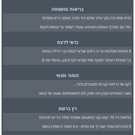
בריאות ומשפחה
כפית אחת בכל בוקר והלב שלכם יגיד תודה: משקה בריא ומומלץ!
יותר טוב מסידן? הוויטמין המפתיע שעוזר לשמור על עצמות חזקות
כדאי לדעת
8 תנוחות מומלצות על פי גילכם שכדאי לנסות כבר הלילה במיטה
12 פעולות לשיפור תפקוד מוחי שכדאי לכם לבצע, במיוחד את 6!
הומור ופנאי
לקט של בדיחות קצרות למבוגרים בלבד...
מאגר הפאזלים הענק הזה יספק לכם ולמשפחתכם שעות של הנאה
רץ ברשת
נפלאות גיל 70: קטע קצר ומשעשע שמוכיח שלכל גיל יש יתרונות!
9 ההרגלים האלה ישנו לך את החיים - טיפ מספר 5 מומלץ בחום!