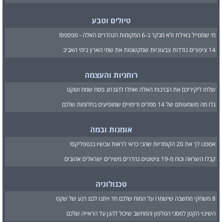
טיולים וטבע
מי שמטייל באילת ולא מבקר ב-6 המקומות הנהדרים האלה - מפספס!
14 ציפורים נודדות צבעוניות שמקשטות את שמי הארץ בימי האביב
רוחניות והעצמה
שלחו ליקיריכם את הברכות האלה ואחלו להם חג פסח שמח ושקט
גלו מה משמעותם של 14 סמלים ודימויים שמופיעים בחלומות שלכם
אומנות ובמה
אספנו לך את 20 הקומדיות שהכי כדאי לראות עכשיו בנטפליקס!
קבלו השראה וכוח מ-19 ציטוטים נהדרים משירים ישראלים אהובים
טכנולוגיה
8 משחקי מחשבה שישמרו על המוח שלכם חד ויתנו לכם רגע של שקט
השינוי הקטן למסכי הטלפון והמחשב שיכול להגן על הראייה שלכם