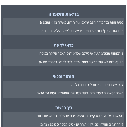
בריאות ומשפחה
כפית אחת בכל בוקר והלב שלכם יגיד תודה: משקה בריא ומומלץ!
יותר טוב מסידן? הוויטמין המפתיע שעוזר לשמור על עצמות חזקות
כדאי לדעת
8 תנוחות מומלצות על פי גילכם שכדאי לנסות כבר הלילה במיטה
12 פעולות לשיפור תפקוד מוחי שכדאי לכם לבצע, במיוחד את 6!
הומור ופנאי
לקט של בדיחות קצרות למבוגרים בלבד...
מאגר הפאזלים הענק הזה יספק לכם ולמשפחתכם שעות של הנאה
רץ ברשת
נפלאות גיל 70: קטע קצר ומשעשע שמוכיח שלכל גיל יש יתרונות!
9 ההרגלים האלה ישנו לך את החיים - טיפ מספר 5 מומלץ בחום!