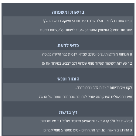
בריאות ומשפחה
כפית אחת בכל בוקר והלב שלכם יגיד תודה: משקה בריא ומומלץ!
יותר טוב מסידן? הוויטמין המפתיע שעוזר לשמור על עצמות חזקות
כדאי לדעת
8 תנוחות מומלצות על פי גילכם שכדאי לנסות כבר הלילה במיטה
12 פעולות לשיפור תפקוד מוחי שכדאי לכם לבצע, במיוחד את 6!
הומור ופנאי
לקט של בדיחות קצרות למבוגרים בלבד...
מאגר הפאזלים הענק הזה יספק לכם ולמשפחתכם שעות של הנאה
רץ ברשת
נפלאות גיל 70: קטע קצר ומשעשע שמוכיח שלכל גיל יש יתרונות!
9 ההרגלים האלה ישנו לך את החיים - טיפ מספר 5 מומלץ בחום!