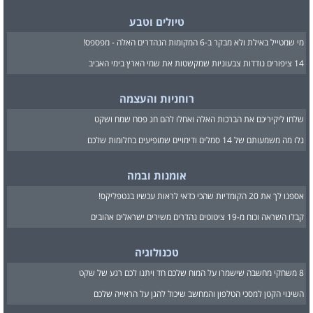
טיולים וטבע
מי שמטייל באילת ולא מבקר ב-6 המקומות הנהדרים האלה - מפספס!
14 ציפורים נודדות צבעוניות שמקשטות את שמי הארץ בימי האביב
רוחניות והעצמה
שלחו ליקיריכם את הברכות האלה ואחלו להם חג פסח שמח ושקט
גלו מה משמעותם של 14 סמלים ודימויים שמופיעים בחלומות שלכם
אומנות ובמה
אספנו לך את 20 הקומדיות שהכי כדאי לראות עכשיו בנטפליקס!
קבלו השראה וכוח מ-19 ציטוטים נהדרים משירים ישראלים אהובים
טכנולוגיה
8 משחקי מחשבה שישמרו על המוח שלכם חד ויתנו לכם רגע של שקט
השינוי הקטן למסכי הטלפון והמחשב שיכול להגן על הראייה שלכם