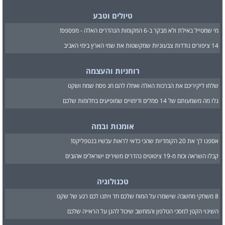
טיולים וטבע
מי שמטייל באילת ולא מבקר ב-6 המקומות הנהדרים האלה - מפספס!
14 ציפורים נודדות צבעוניות שמקשטות את שמי הארץ בימי האביב
רוחניות והעצמה
שלחו ליקיריכם את הברכות האלה ואחלו להם חג פסח שמח ושקט
גלו מה משמעותם של 14 סמלים ודימויים שמופיעים בחלומות שלכם
אומנות ובמה
אספנו לך את 20 הקומדיות שהכי כדאי לראות עכשיו בנטפליקס!
קבלו השראה וכוח מ-19 ציטוטים נהדרים משירים ישראלים אהובים
טכנולוגיה
8 משחקי מחשבה שישמרו על המוח שלכם חד ויתנו לכם רגע של שקט
השינוי הקטן למסכי הטלפון והמחשב שיכול להגן על הראייה שלכם