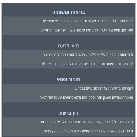
בריאות ומשפחה
כפית אחת בכל בוקר והלב שלכם יגיד תודה: משקה בריא ומומלץ!
יותר טוב מסידן? הוויטמין המפתיע שעוזר לשמור על עצמות חזקות
כדאי לדעת
8 תנוחות מומלצות על פי גילכם שכדאי לנסות כבר הלילה במיטה
12 פעולות לשיפור תפקוד מוחי שכדאי לכם לבצע, במיוחד את 6!
הומור ופנאי
לקט של בדיחות קצרות למבוגרים בלבד...
מאגר הפאזלים הענק הזה יספק לכם ולמשפחתכם שעות של הנאה
רץ ברשת
נפלאות גיל 70: קטע קצר ומשעשע שמוכיח שלכל גיל יש יתרונות!
9 ההרגלים האלה ישנו לך את החיים - טיפ מספר 5 מומלץ בחום!