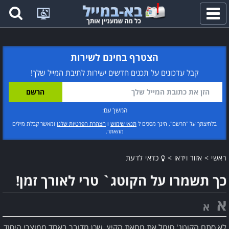
פתח
תפריט
הצטרף בחינם לשירות
קבל עדכונים על תכנים חדשים ישירות לתיבת המייל שלך!
המשך עם:
בלחיצתך על "הרשם", הינך מסכים ל
תנאי שימוש
ו
הצהרת הפרטיות שלנו
ומאשר קבלת מיילים
מהאתר.
ראשי
>
אזור וידאו
>
כדאי לדעת
כך תשמרו על הקוטג` טרי לאורך זמן!
א
א
לא סתם הקוטג' סימל את מחאת הקיץ, שכן מדובר באחד ממוצרי היסוד