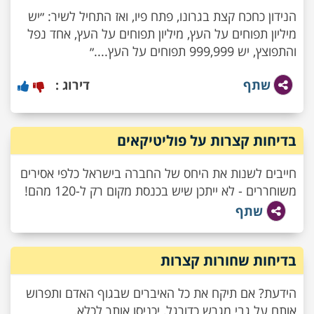
הנידון כחכח קצת בגרונו, פתח פיו, ואז התחיל לשיר: ״יש
מיליון תפוחים על העץ, מיליון תפוחים על העץ, אחד נפל
והתפוצץ, יש 999,999 תפוחים על העץ....״
שתף
דירוג :
בדיחות קצרות על פוליטיקאים
חייבים לשנות את היחס של החברה בישראל כלפי אסירים
משוחררים - לא ייתכן שיש בכנסת מקום רק ל-120 מהם!
שתף
בדיחות שחורות קצרות
הידעת? אם תיקח את כל האיברים שבגוף האדם ותפרוש
אותם על גבי מגרש כדורגל, יכניסו אותך לכלא.