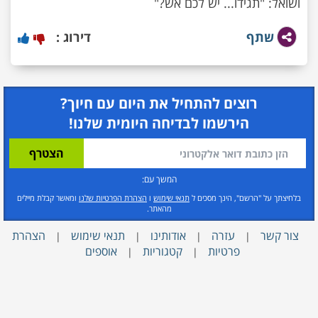
ושואל: "תגידו... יש לכם אש?"
שתף
דירוג :
רוצים להתחיל את היום עם חיוך?
הירשמו לבדיחה היומית שלנו!
המשך עם:
בלחיצתך על "הרשם", הינך מסכים ל
תנאי שימוש
ו
הצהרת הפרטיות שלנו
ומאשר קבלת מיילים
מהאתר.
צור קשר
עזרה
אודותינו
תנאי שימוש
הצהרת
|
|
|
|
פרטיות
קטגוריות
אוספים
|
|