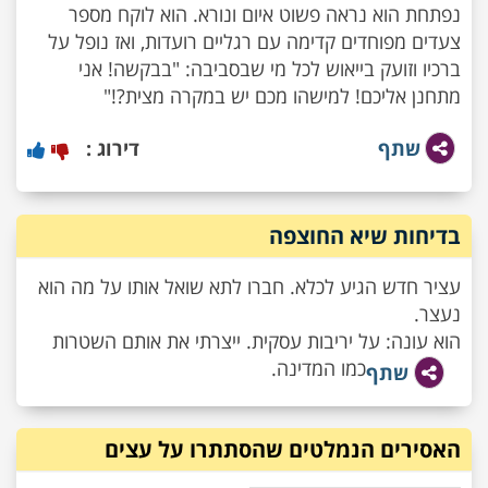
נפתחת הוא נראה פשוט איום ונורא. הוא לוקח מספר
צעדים מפוחדים קדימה עם רגליים רועדות, ואז נופל על
ברכיו וזועק בייאוש לכל מי שבסביבה: "בבקשה! אני
מתחנן אליכם! למישהו מכם יש במקרה מצית?!"
שתף
דירוג :
בדיחות שיא החוצפה
עציר חדש הגיע לכלא. חברו לתא שואל אותו על מה הוא
נעצר.
הוא עונה: על יריבות עסקית. ייצרתי את אותם השטרות
כמו המדינה.
שתף
האסירים הנמלטים שהסתתרו על עצים