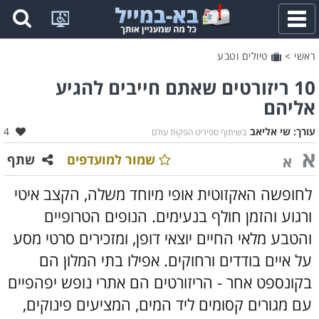
פתח
תפריט
ראשי
>
טיולים וטבע
10 ריזורטים שאתם חייבים להגיע
אליהם
אהב
עורך:
שי אליאב
4
בשיתוף ספיריט הפקות עולם
א
שמור למועדפים
שתף
א
לחופשה האקזוטית אופי מיוחד משלה, הקצב איטי
ורגוע והזמן חולף בנעימים. הנופים הטרופיים
והטבע מלאי החיים יוצאי דופן, ומזכירים סרטי מסע
על איים בודדים ורחוקים. אפילו בתי המלון הם
בקונספט אחר - הריזורטים הם אתרי נופש יפהפיים
עם מגורים קסומים ליד המים, המציעים פינוקים,