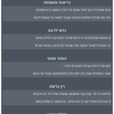
בריאות ומשפחה
כפית אחת בכל בוקר והלב שלכם יגיד תודה: משקה בריא ומומלץ!
יותר טוב מסידן? הוויטמין המפתיע שעוזר לשמור על עצמות חזקות
כדאי לדעת
8 תנוחות מומלצות על פי גילכם שכדאי לנסות כבר הלילה במיטה
12 פעולות לשיפור תפקוד מוחי שכדאי לכם לבצע, במיוחד את 6!
הומור ופנאי
לקט של בדיחות קצרות למבוגרים בלבד...
מאגר הפאזלים הענק הזה יספק לכם ולמשפחתכם שעות של הנאה
רץ ברשת
נפלאות גיל 70: קטע קצר ומשעשע שמוכיח שלכל גיל יש יתרונות!
9 ההרגלים האלה ישנו לך את החיים - טיפ מספר 5 מומלץ בחום!