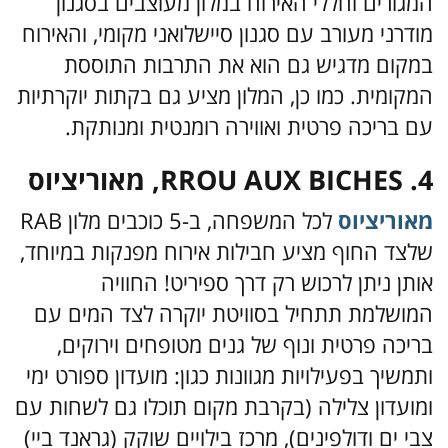
המגורים וחללי האירוח במלון מעוצבים בסגנון
מודרני מעורב עם סגנון סיישלואני מקומי, והאירוח
במקום מדגיש גם הוא את התרבות התוססת
המקומית. כמו כן, המלון מציע גם בקתות יוקרתיות
עם בריכה פרטית ואווירה רומנטית ומנותקת.
RROU AUX BICHES .4, מאוריציוס
מאוריציוס
לכל המשפחה, ב-5 כוכבים מלון RAB
שלצד החוף מציע חבילות אירוח מפנקות במיוחד,
אותן ניתן לרכוש רק דרך ספיריט! החוויה
המושלמת תתחיל בסוויטת יוקרה לצד המים עם
בריכה פרטית ונוף של גנים מטופחים וירוקים,
ותמשיך בפעילויות מגוונות כגון: מועדון ספורט ימי
ומועדון צלילה (בקרבת מקום תוכלו גם לשחות עם
צבי ים ודולפינים), מרכז בילויים שוקק (גראנד ביי)