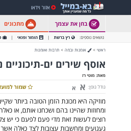
אזור וידאו
בחן את עצמך
מתכונים
נושאים נוספים:
רץ ברשת
הומור ופנאי
ט
ראשי
>
אומנות ובמה
>
תרבות ואומנות
אוסף שירים ים-תיכוניים 
מאת:
מוטי רז
א
שמור למועד
גודל גופן:
א
מוזיקה היא מכונת הזמן הטובה ביותר שקיימ
ומחוזות שהיינו בהם ושכחנו אותם, או כאלה 
רוצים לעשות זאת מדי פעם לפעם כי יש צלי
געגועים ומחשבות עצובות לצד כאלה אשר גו