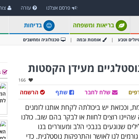
פרסם אצלנו
עזרה
צור
בריאות ומשפחה
בדיחות
יולים וטבע
אומנות ובמה
טכנולוגיה ומחשבים
נוסטלגיים מעידן הקסטות
ב
אהבו:
166
פים
שלח לחבר
שתף
הרשמה
ת, וככזאת יש ביכולתה לקחת אותנו לזמנים
שהיינו רוצים לחוות או לבקר בהם שוב. כולנו
לים שנוגעים בנבכי הלב ומעוררים בנו
רמים לנו לאושר והתרפקות נוסטלגית. כדי