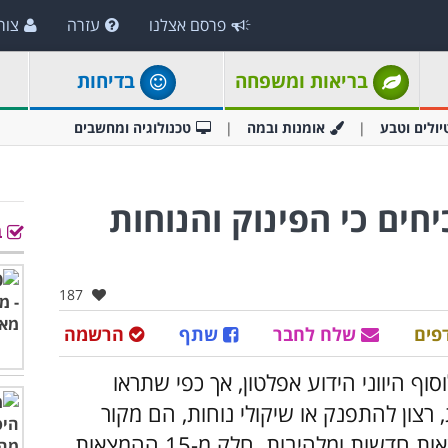
פרסם אצלנו
עזרה
צור
בריאות ומשפחה
בדיחות
יולים וטבע
אומנות ובמה
טכנולוגיה ומחשבים
כיחים כי הפינוק והנוחות
ב
אהבו:
187
פים
שלח לחבר
שתף
הרשמה
ף היווני הידוע אפלטון, אך כפי שתראו
צון להתפנק או שיקולי נוחות, הם מקור
השראה בלתי נדלה לרעיונות מקוריים והמצאות חדשות ומלהיבות. חלק מ-15 ההמצאות