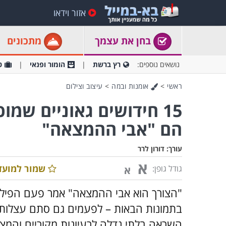
אזור וידאו
בחן את עצמך
מתכונים
נושאים נוספים:
רץ ברשת
הומור ופנאי
ט
ראשי
>
אומנות ובמה
>
עיצוב וצילום
15 חידושים גאוניים שמו
הם "אבי ההמצאה"
עורך:
דורון לרר
א
שמור למועד
גודל גופן:
א
"הצורך הוא אבי ההמצאה" אמר פעם הפילוסו
בתמונות הבאות – לפעמים גם סתם עצלות, ר