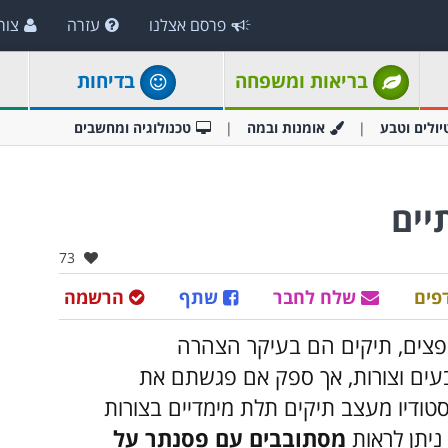
פרסם אצלנו
עזרה
צור
בריאות ומשפחה
בדיחות
יולים וטבע
אומנות ובמה
טכנולוגיה ומחשבים
יים
אהבו:
73
פים
שלח לחבר
שתף
הרשמה
פצים, תיקים הם בעיקר הצהרה
צבעים וצורות, אך ספק אם פגשתם את
ם של חברת krukrustudio. הסטודיו מעצב תיקים תלת מימדיים בצורות
ניתן לראות
מסתובבים עם פסנתר על