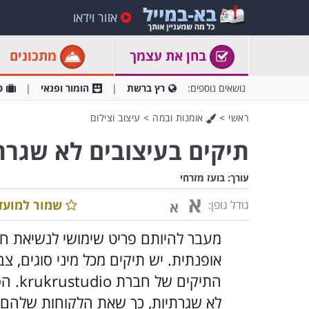
אזור וידאו
בחן את עצמך
מתכונים
נושאים נוספים:
רץ ברשת
הומור ופנאי
ט
ראשי
>
אומנות ובמה
>
עיצוב וצילום
תיקים בעיצובים לא שגרת
עורך:
בועז מזרחי
א
שמור למועד
גודל גופן:
א
מעבר להיותם פריט שימושי לנשיאת ח
אופנתית. יש תיקים מכל מיני סוגים, 
התיקי
לא שגרתיות, כך שאת הלקוחות שלהם 