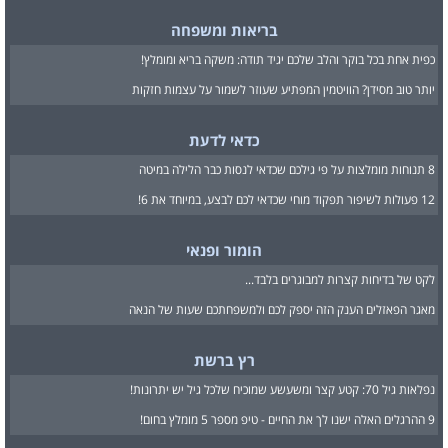
בריאות ומשפחה
כפית אחת בכל בוקר והלב שלכם יגיד תודה: משקה בריא ומומלץ!
יותר טוב מסידן? הוויטמין המפתיע שעוזר לשמור על עצמות חזקות
כדאי לדעת
8 תנוחות מומלצות על פי גילכם שכדאי לנסות כבר הלילה במיטה
12 פעולות לשיפור תפקוד מוחי שכדאי לכם לבצע, במיוחד את 6!
הומור ופנאי
לקט של בדיחות קצרות למבוגרים בלבד...
מאגר הפאזלים הענק הזה יספק לכם ולמשפחתכם שעות של הנאה
רץ ברשת
נפלאות גיל 70: קטע קצר ומשעשע שמוכיח שלכל גיל יש יתרונות!
9 ההרגלים האלה ישנו לך את החיים - טיפ מספר 5 מומלץ בחום!