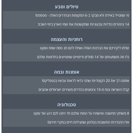
טיולים וטבע
מי שמטייל באילת ולא מבקר ב-6 המקומות הנהדרים האלה - מפספס!
14 ציפורים נודדות צבעוניות שמקשטות את שמי הארץ בימי האביב
רוחניות והעצמה
שלחו ליקיריכם את הברכות האלה ואחלו להם חג פסח שמח ושקט
גלו מה משמעותם של 14 סמלים ודימויים שמופיעים בחלומות שלכם
אומנות ובמה
אספנו לך את 20 הקומדיות שהכי כדאי לראות עכשיו בנטפליקס!
קבלו השראה וכוח מ-19 ציטוטים נהדרים משירים ישראלים אהובים
טכנולוגיה
8 משחקי מחשבה שישמרו על המוח שלכם חד ויתנו לכם רגע של שקט
אלו ההגדרות החשובות בטלפון שמצילות חיים במקרי חירום!