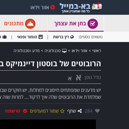
אזור וידאו
בחן את עצמך
מתכונים
נושאים נוספים:
רץ ברשת
הומור ופנאי
ט
ראשי
>
אזור וידאו
>
טכנולוגיה
>
מדע וטכנולוגיה
הרובוטים של בוסטון דיינמיקס 
א
גודל גופן:
א
יש מדענים שמפתחים חיסונים למחלות, יש חוקרים שבוחנ
שמלמדת את הרובוטים שלה איך לרקוד... למרות שזה א
אהבו:
284
שתף
שמור למועדפים
הרשמה