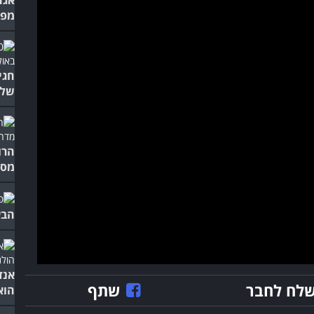
מפת
חגי
של 
הרו
מסו
הבא של ה-AI
אנד
לח לחבר
שתף
הוא