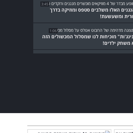
3:45
הנגנים האלו משלבים סטפס ומוזיקה בדרך
רית ומשעשעת!
1:06
ינג'ות" מוכיחות לנו שמסלול המכשולים הזה
 משחק ילדים!
2:47
א הזה והבת שלו כבשו את הרשת עם הריקוד
סים שלהם!
פשוט מדהים: קשה להאמין
שיש רובוטים שיכולים לזוז
ככה!
0:39
אתם מוזמנים להתרגש יחד
עמנו ממופע בלט גיאורגי
סוחף במיוחד!
34:48