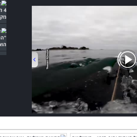
4 
מקו
"הנ
הוא
האב
המק
00:00
/
03:55