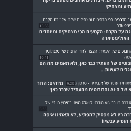
אגם המברברים: 4 בדרנים אהובים מפעם בריקוד
יע ומצחיק!
13:38
גה על הקרח: הקטעים הכי מצחיקים ומיוחדים
האולימפיאדה
10:41
בוטים של העתיד כבר כאן, ולא תאמינו מה הם
גלים לעשות...
מדהים: הדור
9:23
 והרובוטים מהעתיד שכבר כאן!
3:33
רה ריו לא מפסיק להפתיע, לא תאמינו איפה
 הופיע עכשיו!