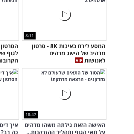
8:11
המסע לירח באיכות 8K - סרטון
הסרטון 
מרהיב של הישג מדהים
לאנושות
הקרובות
18:47
האישה הזאת גילתה משהו מדהים
איך דיס
על תאי הגוף ותהליך ההזדקנות...
כה רב? 