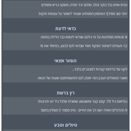
כפית אחת בכל בוקר והלב שלכם יגיד תודה: משקה בריא ומומלץ!
יותר טוב מסידן? הוויטמין המפתיע שעוזר לשמור על עצמות חזקות
כדאי לדעת
8 תנוחות מומלצות על פי גילכם שכדאי לנסות כבר הלילה במיטה
12 פעולות לשיפור תפקוד מוחי שכדאי לכם לבצע, במיוחד את 6!
הומור ופנאי
לקט של בדיחות קצרות למבוגרים בלבד...
מאגר הפאזלים הענק הזה יספק לכם ולמשפחתכם שעות של הנאה
רץ ברשת
נפלאות גיל 70: קטע קצר ומשעשע שמוכיח שלכל גיל יש יתרונות!
9 ההרגלים האלה ישנו לך את החיים - טיפ מספר 5 מומלץ בחום!
טיולים וטבע