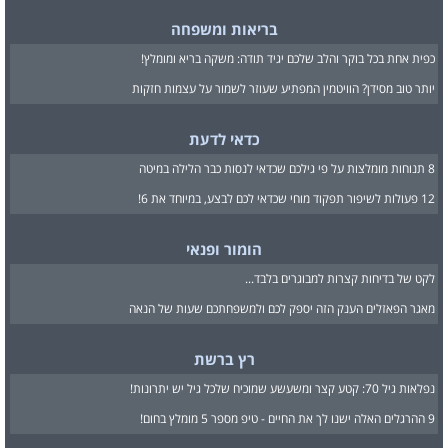
בריאות ומשפחה
כפית אחת בכל בוקר והלב שלכם יגיד תודה: משקה בריא ומומלץ!
יותר טוב מסידן? הוויטמין המפתיע שעוזר לשמור על עצמות חזקות
כדאי לדעת
8 תנוחות מומלצות על פי גילכם שכדאי לנסות כבר הלילה במיטה
12 פעולות לשיפור תפקוד מוחי שכדאי לכם לבצע, במיוחד את 6!
הומור ופנאי
לקט של בדיחות קצרות למבוגרים בלבד...
מאגר הפאזלים הענק הזה יספק לכם ולמשפחתכם שעות של הנאה
רץ ברשת
נפלאות גיל 70: קטע קצר ומשעשע שמוכיח שלכל גיל יש יתרונות!
9 ההרגלים האלה ישנו לך את החיים - טיפ מספר 5 מומלץ בחום!