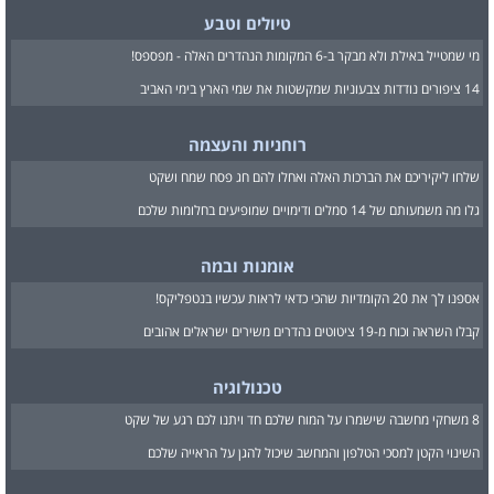
טיולים וטבע
מי שמטייל באילת ולא מבקר ב-6 המקומות הנהדרים האלה - מפספס!
14 ציפורים נודדות צבעוניות שמקשטות את שמי הארץ בימי האביב
רוחניות והעצמה
שלחו ליקיריכם את הברכות האלה ואחלו להם חג פסח שמח ושקט
גלו מה משמעותם של 14 סמלים ודימויים שמופיעים בחלומות שלכם
אומנות ובמה
אספנו לך את 20 הקומדיות שהכי כדאי לראות עכשיו בנטפליקס!
קבלו השראה וכוח מ-19 ציטוטים נהדרים משירים ישראלים אהובים
טכנולוגיה
8 משחקי מחשבה שישמרו על המוח שלכם חד ויתנו לכם רגע של שקט
השינוי הקטן למסכי הטלפון והמחשב שיכול להגן על הראייה שלכם