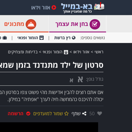
אזור וידאו
בחן את עצמך
מתכונים
נושאים נוספים:
רץ ברשת
הומור ופנאי
ט
ראשי
>
אזור וידאו
>
הומור ופנאי
>
בדיחות ומצחיקים
סרטון של ילד מתנדנד בזמן שמא
א
גודל גופן:
א
אם אתם רוצים להבין אדישות מהי פשוט צפו בסרטון ה
יכולה להיכנס כהמחשה חיה לערך "אפתיה" במילון.
אהבו:
50
שתף
שמור למועדפים
הרשמה