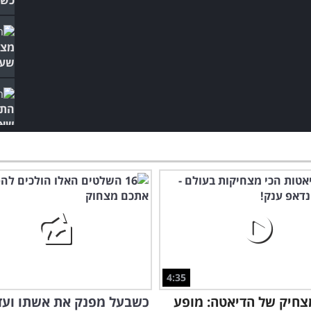
מצח
שעל
התי
שאת
4:35
צחיק של הדיאטה: מופע