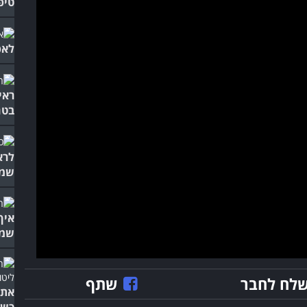
טיפ
לאפ
ראי
בטח
לרא
שמח
איך
שמו
לח לחבר
שתף
אתם
כשמ