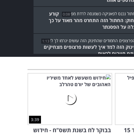
קורע
0:08
וק: החתול הזה התחרט מהר מאוד על כך
ה על הפסנתר
1:13
נוק הזה למד איך לעשות פרצופים מצחיקים
ם חייבים לראות
המערכון הזה מציג באופן
מצחיק בעיה קשה שנובעת
ממשבר הקורונה
3:51
הוא לא רצה לוותר על אימוני
הכדורגל בסגר ומצא את
הטריק הבא...
0:32
3:39
הדרך המשונה שבה הכלב
כשבעל מפנק את אשתו ועד 15
בבוקר לח בשנת תשס"ח - חידוש