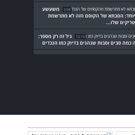
משעשע
3:08
וחד: הסבתא של הקוסם הזה לא מתרשמת
ריקים שלו...
גיל זה רק מספר:
10:16
 כמה סבים וסבות שנהנים בדיוק כמו הנכדים
3:46
בחוץ חם בלב: החיות המשעשעות האלה יעלו
 חיוך על הפנים
מצחיק: נמצאה הוכחה חותכת
לכך שגברים טיפשים יותר
מנשים!
0:32
תנו לחיית המחמד שלכם כדור
ותבדקו האם היא תעשה את
זה...