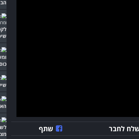
הבו
לקט
שיפ
ומש
כוס.
שיע
האל
לח לחבר
שתף
לשמ
מצח