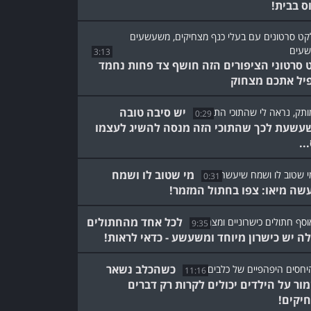
ס בבית!
3:13
 סרטוני הציפורים הזה חושף צד פחות נחמד
יל אתכם מצחוק
יש סיבה טובה
0:29
עשעת לכך שהתוכי הזה מנסה להשיג לעצמו
..
מי שטוב לו ושמח
0:31
שה מיאו: צפו בחתול המזמר!
לכל אחד מהחתולים
9:35
ה יש כישרון מיוחד ומשעשע - כדאי לראות!
כשהכלב נשאר
11:16
ור על הילדים יכולים לקרות רק דברים
יקים!