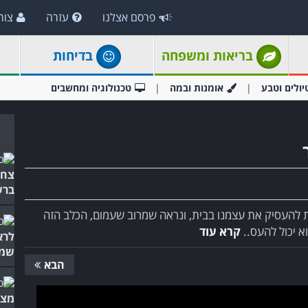
פרסם אצלנו
עזרה
צור
בריאות ומשפחה
בדיחות
יולים וטבע
אומנות ובמה
טכנולוגיה ומחשבים
צחו
ברש
ת להעסיק את עצמנו בבית, ונראה שמרוב שעמום, הכלב הזה
א יכול להעס..
קרא עוד
לרא
שמח
הבא
מצח