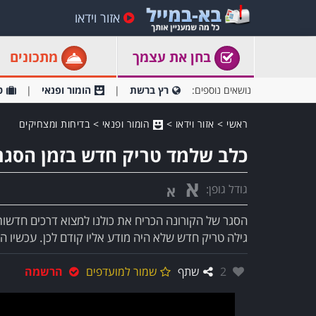
אזור וידאו
בחן את עצמך
מתכונים
נושאים נוספים:
רץ ברשת
הומור ופנאי
ט
ראשי
>
אזור וידאו
>
הומור ופנאי
>
בדיחות ומצחיקים
כלב שלמד טריק חדש בזמן הסגר
א
גודל גופן:
א
הסגר של הקורונה הכריח את כולנו למצוא דרכים חדשו
גילה טריק חדש שלא היה מודע אליו קודם לכן. עכשיו הו
אהבו:
2
שתף
שמור למועדפים
הרשמה