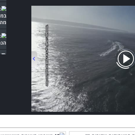
במי
מהט
הנה
קר 
לכם
00:00
/
01:37