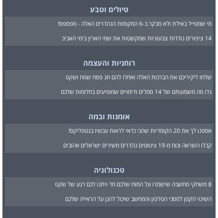
טיולים וטבע
מי שמטייל באילת ולא מבקר ב-6 המקומות הנהדרים האלה - מפספס!
14 ציפורים נודדות צבעוניות שמקשטות את שמי הארץ בימי האביב
רוחניות והעצמה
שלחו ליקיריכם את הברכות האלה ואחלו להם חג פסח שמח ושקט
גלו מה משמעותם של 14 סמלים ודימויים שמופיעים בחלומות שלכם
אומנות ובמה
אספנו לך את 20 הקומדיות שהכי כדאי לראות עכשיו בנטפליקס!
קבלו השראה וכוח מ-19 ציטוטים נהדרים משירים ישראלים אהובים
טכנולוגיה
8 משחקי מחשבה שישמרו על המוח שלכם חד ויתנו לכם רגע של שקט
השינוי הקטן למסכי הטלפון והמחשב שיכול להגן על הראייה שלכם