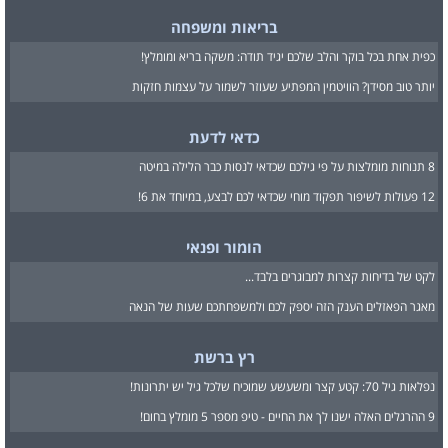
בריאות ומשפחה
כפית אחת בכל בוקר והלב שלכם יגיד תודה: משקה בריא ומומלץ!
יותר טוב מסידן? הוויטמין המפתיע שעוזר לשמור על עצמות חזקות
כדאי לדעת
8 תנוחות מומלצות על פי גילכם שכדאי לנסות כבר הלילה במיטה
12 פעולות לשיפור תפקוד מוחי שכדאי לכם לבצע, במיוחד את 6!
הומור ופנאי
לקט של בדיחות קצרות למבוגרים בלבד...
מאגר הפאזלים הענק הזה יספק לכם ולמשפחתכם שעות של הנאה
רץ ברשת
נפלאות גיל 70: קטע קצר ומשעשע שמוכיח שלכל גיל יש יתרונות!
9 ההרגלים האלה ישנו לך את החיים - טיפ מספר 5 מומלץ בחום!