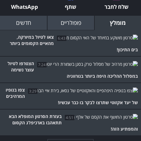
שלח לחבר
שתף
WhatsApp
מומלץ
פופולריים
חדשים
צאו לטיול במיורקה,
6:43
מהאיים הקסומים ביותר
בים התיכון!
הצטרפו לטיול
7:24
עוצר נשימה
במסלול ההליכה היפה ביותר בנורווגיה
צפו בנופיו
3:29
המרהיבים
של יעד אקזוטי שתרצו לבקר בו כבר עכשיו!
בעזרת הסרטון המופלא הבא
4:51
תתאהבו בארכיפלג הקסום
והמפתיע הזה!