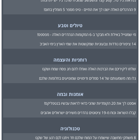
נפלאות גיל 70: קטע קצר ומשעשע שמוכיח שלכל גיל יש יתרונות!
9 ההרגלים האלה ישנו לך את החיים - טיפ מספר 5 מומלץ בחום!
טיולים וטבע
מי שמטייל באילת ולא מבקר ב-6 המקומות הנהדרים האלה - מפספס!
14 ציפורים נודדות צבעוניות שמקשטות את שמי הארץ בימי האביב
רוחניות והעצמה
שלחו ליקיריכם את הברכות האלה ואחלו להם חג פסח שמח ושקט
גלו מה משמעותם של 14 סמלים ודימויים שמופיעים בחלומות שלכם
אומנות ובמה
אספנו לך את 20 הקומדיות שהכי כדאי לראות עכשיו בנטפליקס!
קבלו השראה וכוח מ-19 ציטוטים נהדרים משירים ישראלים אהובים
טכנולוגיה
8 משחקי מחשבה שישמרו על המוח שלכם חד ויתנו לכם רגע של שקט