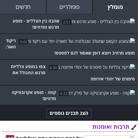
מומלץ
פופולריים
חדשים
אהבה בין הצללים - מופע
2:51
מרגש ומדהים!
ריקוד
3:42
האור:
מופע מרהיב ויוצא דופן שאסור לכם לפספס!
צפו במופע צלליות
6:30
מרגש המגולל את
סיפורם של יהודי אירופה
קוזה - מופע אקרובטיקה
6:23
מדהים!
הצג תכנים נוספים
תרבות ואומנות