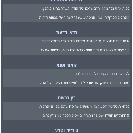
כפית אחת בכל בוקר והלב שלכם יגיד תודה: משקה בריא ומומלץ!
יותר טוב מסידן? הוויטמין המפתיע שעוזר לשמור על עצמות חזקות
כדאי לדעת
8 תנוחות מומלצות על פי גילכם שכדאי לנסות כבר הלילה במיטה
12 פעולות לשיפור תפקוד מוחי שכדאי לכם לבצע, במיוחד את 6!
הומור ופנאי
לקט של בדיחות קצרות למבוגרים בלבד...
מאגר הפאזלים הענק הזה יספק לכם ולמשפחתכם שעות של הנאה
רץ ברשת
נפלאות גיל 70: קטע קצר ומשעשע שמוכיח שלכל גיל יש יתרונות!
9 ההרגלים האלה ישנו לך את החיים - טיפ מספר 5 מומלץ בחום!
טיולים וטבע