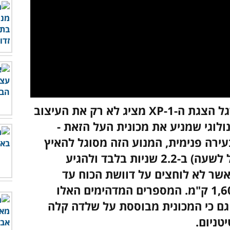
הסרטון שפרסמה חברת Hyperion לרגל הצגת ה-XP-1 מציג לא רק את העיצוב
לוגי שמניע את מכונית העל הזאת -
עירה פנימית, המנוע הזה מסוגל להאיץ
את המכונית מ-0 ל-100 קמ"ש (60 מייל לשעה) ב-2.2 שניות בלבד ולהגיע
ל מעל ל-354 קמ"ש. כאשר לא לוחצים על דוושת הכוח עד
הסוף, יש למכונית טווח נסיעה של כ-1,600 ק"מ. המספרים המדהימים האלו
גם כי המכונית מבוססת על שלדה קלה
טניום.