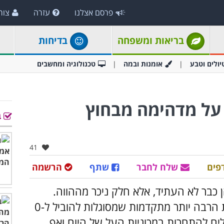
פרסם אצלנו
עזרה
צור
בריאות ומשפחה
בדיחות
יולים וטבע
אומנות ובמה
טכנולוגיה ומחשבים
H: מכונית על מדהימה מבחוץ
ב
אהבו:
41
פים
שלח לחבר
שתף
הרשמה
 כבר לא העתיד, אלא חלק ניכר מההווה.
המכוניות של המחר מבוססות על טכנולוגיות הרבה יותר מתקדמות שמסוגלות להוביל ל-0
לים להתחרות במכוניות העל של היום ואף