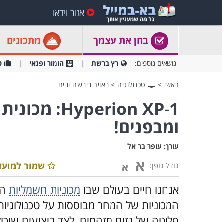
אזור וידאו
בחן את עצמך
מתכונים
נושאים נוספים:
רץ ברשת
הומור ופנאי
ט
ראשי
>
טכנולוגיה
>
באויר ביבשה ובים
yperion XP-1
ומבפנים!
עורך:
עופר בר אל
א
שמור למועד
גודל גופן:
א
אנחנו חיים בעולם שבו
מכוניות חשמליות
הן
פליטה של גזים מזהמים, לצד ביצועים שיכו