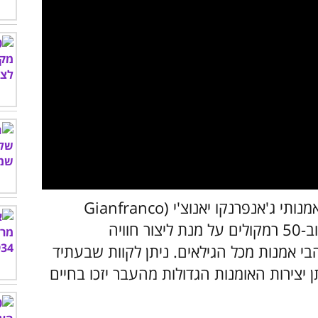
תצוגה מרהיבה זו תוכננה על ידי הבמאי האמנותי ג'אנפרנקו יאנוצ'י (Gianfranco
Iannuzzi), ומשתמשת ב-140 מסכי וידאו וב-50 רמקולים על מנת ליצור חוויה
הבי אמנות מכל הגילאים. ניתן לקוות שבעתיד
יצירות האומנות הגדולות מהעבר יזכו בחיים