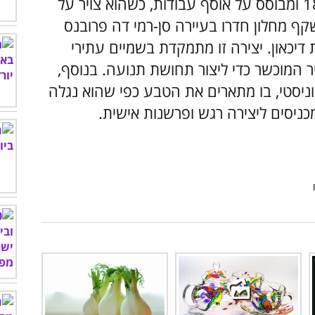
ציור השמן "ליל כוכבים" פורסם בשנת 1889 ומבוסס על אוסף עבודות, כשהוא צויר על
שקף מחלון חדרו בעיירה סן-רמי דה פרובנס
דיכאון. יצירה זו מתמקדת בשמיים עתירי
ר המוכשר כדי ליצור תחושת תנועה. בנוסף,
ניסטי, בו מתארים את הטבע כפי שהוא נגלה
מכניסים ליצירה רגש ופרשנות אישית.