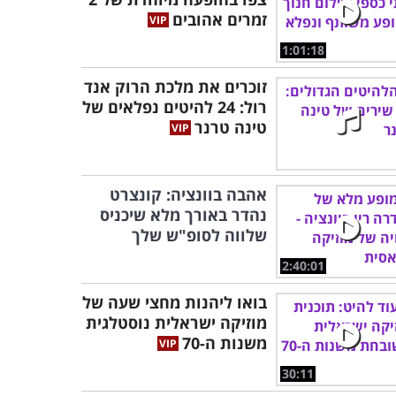
זמרים אהובים
1:01:18
זוכרים את מלכת הרוק אנד
רול: 24 להיטים נפלאים של
טינה טרנר
אהבה בוונציה: קונצרט
נהדר באורך מלא שיכניס
שלווה לסופ"ש שלך
2:40:01
בואו ליהנות מחצי שעה של
מוזיקה ישראלית נוסטלגית
משנות ה-70
30:11