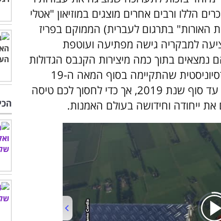
ים הללו ורבים אחרים מוצגים במוזיאון "אטלי
 (Atelier des Lumières, "סדנת האורות" בתרגום לעברית) הממוקם בפריז
מציעה למבקריה גישה מפתיעה ועוטפת
הם נמצאים בתוך כמה מיצירות הקנבס הגדולות
והמוכרות ביותר של התקופה הפוסט-אימפרסיוניסטית שהתקיימה בסוף המאה ה-19
ובתחילת המאה ה-20. תוכלו ליהנות ממנה עד סוף שנת 2019, אך כדי לחסוך לכם טיסה
הכי