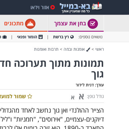
אזור וידאו
בחן את עצמך
מתכונים
נושאים נוספים:
רץ ברשת
הומור ופנאי
ט
ראשי
>
אומנות ובמה
>
תרבות ואומנות
תמונות מתוך תערוכה חדש
גוך
עורך:
דנית לידור
א
שמור למועד
גודל גופן:
א
הצייר ההולנדי ואן גוך נחשב לאחד מהגדולי
דיוקנים-עצמיים, "אירוסים", "חמניות" ו"לי
התאבד ב-1890, הוא זוכה בימים 