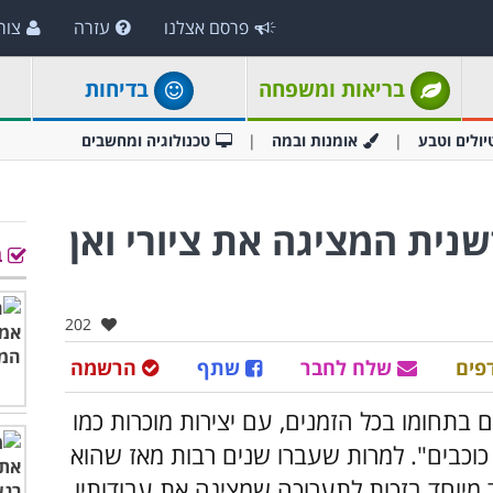
פרסם אצלנו
עזרה
צור
בריאות ומשפחה
בדיחות
יולים וטבע
אומנות ובמה
טכנולוגיה ומחשבים
נית המציגה את ציורי ואן
ב
אהבו:
202
פים
שלח לחבר
שתף
הרשמה
ם בתחומו בכל הזמנים, עם יצירות מוכרות כמו
ל כוכבים". למרות שעברו שנים רבות מאז שהוא
אלו לכבוד מיוחד בזכות לתערוכה שמציגה את עבודותיו