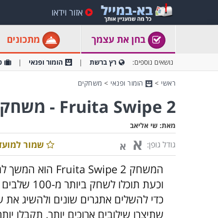
אזור וידאו
בחן את עצמך
מתכונים
נושאים נוספים:
רץ ברשת
הומור ופנאי
ט
ראשי
>
הומור ופנאי
>
משחקים
Fruita Swipe 2 - משחק התאמת צורות מאתגר
מאת:
שי אליאב
א
שמור למועד
גודל גופן:
א
המשחק ta Swipe 2
וכעת תוכלו 
כדי להשלים אתגרים שונים ולהשיג את 
שתיצרו שילובים ארוכים יותר, תקבלו יו