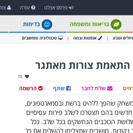
פרסם אצלנו
עזרה
צור
בריאות ומשפחה
בדיחות
יולים וטבע
אומנות ובמה
טכנולוגיה ומחשבים
אהבו:
70
פים
שלח לחבר
שתף
הרשמה
Frui הוא המשך למשחק שהפך ללהיט ברשת ובסמארטפונים,
לשחק ביותר מ-100 שלבים חדשים בהם תצטרכו לשלב פירות עסיסיים
שלושת הכוכבים הנחשקים בכל שלב. ככל
תר נקודות. חושבים שתצליחו להשלים את כל