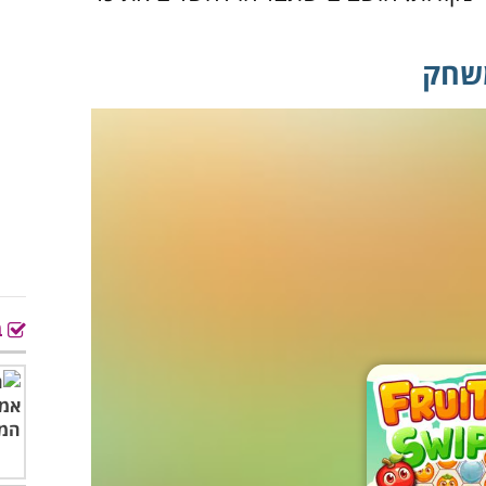
משחק
ב