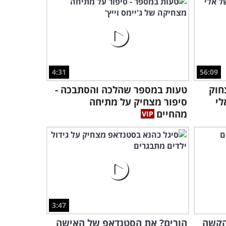
יותר חמוד מחיות שמשחקות
מחבואים!
7:10
מצחיק כמה שהחיות האלו
יכולות להסתבך בגלל כמה
חתיכות נייר...
4:31
56:09
3:12
חוק
טעות במספר שהלכה והסתבכה -
אוסף הנשיקות הזה הוא הדבר
לי
סיפור מצחיק על מתיחה
הכי חמוד ומשעשע שתראו כל
מהחיים
היום!
3:10
אתם חייבים לראות את החיות
החמודות והמצחיקות ביותר
של 2018!
10:01
שום דבר לא יעצור אותי: צפו
3:47
בחיות מחמד בורחות
מה"כלא" שלהן
הקשה
הורים? את הסטנדאפ של האישה