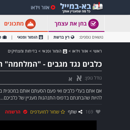
אזור וידאו
בחן את עצמך
מתכונים
נושאים נוספים:
רץ ברשת
הומור ופנאי
ט
ראשי
>
אזור וידאו
>
הומור ופנאי
>
בדיחות ומצחיקים
כלבים נגד מגבים - "המלחמה" 
א
גודל גופן:
א
אם אתם בעלי כלבים ואי פעם הסעתם אותם במכונית בזמן
להיות שהבחנתם בדפוס התנהגות מעניין של כלביכם... 
אהבו:
169
שתף
שמור למועדפים
הרשמה