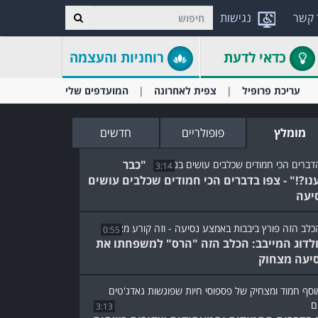
 קשר
נגישות
כדאי לדעת
רוחניות והעצמה
עריכת פרופיל
צפית לאחרונה
המועדפים שלי
מומלץ
פופולריים
חדשים
"כבר
3:14
נו?!" - צפו בדברים הכי חמודים שכלבים עושים
יעה
0:55
לדוג המייבב: הכלב הזה "הרס" למשפחתו את
יעה מצחוק
3:13