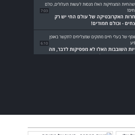
7:03
רות האקרובטיקה של עולם החי יש רק
חים - וכולם חמודים!
6:10
ות השובבות האלו לא מפסיקות לדבר, וזה
ט מקסים ומתוק!
הסרטון המצחיק הזה יראה
לכם שגם חיות מחמד
"מתקלקלות" לפעמים...
3:03
חגיגה כפולה של צחוק
ומתיקות: זה מה שקורה
כשתאומים מתקלחים!
3:02
הסרטון הזה מוכיח שאין דבר