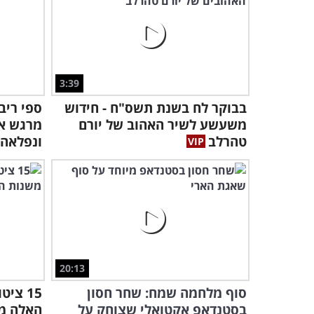
3:39
בבוקר לח בשנת תשס"ח - חידוש
ספי ריב
משעשע לשיר האהוב של יורם
מרגש אל
טהרלב
ונפלאה..
20:13
סוף מלחמה שמח: שחר חסון
15 צי
בסטנדאפ אקטואלי שצוחק על
האלה מר