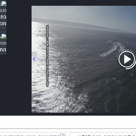
בתח
מנצ
החי
פשו
00:00
/
01:37