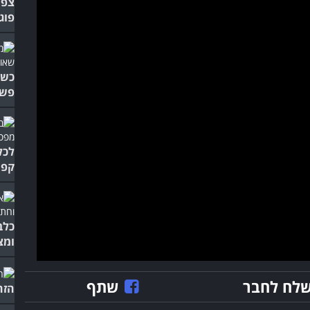
צפו
פוג
כשה
פשו
לכל
קפי
כלב
ומצ
לח לחבר
שתף
הזה