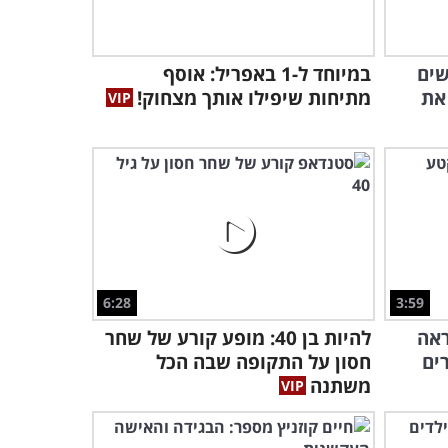
הסרטון המתוק הזה יזכיר לכם
למה גורי כלבים הם כל כך
חמודים!
6:27
שים
במיוחד ל-1 באפריל: אוסף
את
מתיחות שיפילו אותך מצחוק!
אריזות קטנות של חמידות:
צפו באוסף חתולים שיעשה
לכם את היום
5:57
מה קורה כשכלב פוגש גור של
חיה אחרת? צפו בתגובות
המצחיקות!
6:34
6:28
3:59
ילדים ועוגות, אחד השילובים
ראה
להיות בן 40: מופע קורע של שחר
המקסימים והמצחיקים ביותר
שיש!
ים
חסון על התקופה שבה הכל
3:10
משתנה
אתגר החיות המצחיקות: נסו
שלא לצחוק בזמן שתצפו