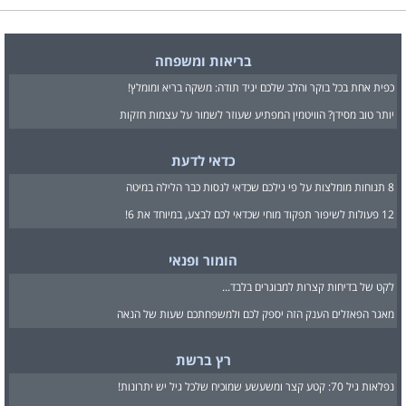
בריאות ומשפחה
כפית אחת בכל בוקר והלב שלכם יגיד תודה: משקה בריא ומומלץ!
יותר טוב מסידן? הוויטמין המפתיע שעוזר לשמור על עצמות חזקות
כדאי לדעת
8 תנוחות מומלצות על פי גילכם שכדאי לנסות כבר הלילה במיטה
12 פעולות לשיפור תפקוד מוחי שכדאי לכם לבצע, במיוחד את 6!
הומור ופנאי
לקט של בדיחות קצרות למבוגרים בלבד...
מאגר הפאזלים הענק הזה יספק לכם ולמשפחתכם שעות של הנאה
רץ ברשת
נפלאות גיל 70: קטע קצר ומשעשע שמוכיח שלכל גיל יש יתרונות!