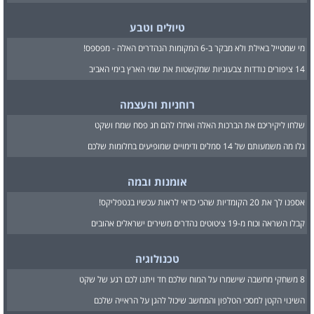
טיולים וטבע
מי שמטייל באילת ולא מבקר ב-6 המקומות הנהדרים האלה - מפספס!
14 ציפורים נודדות צבעוניות שמקשטות את שמי הארץ בימי האביב
רוחניות והעצמה
שלחו ליקיריכם את הברכות האלה ואחלו להם חג פסח שמח ושקט
גלו מה משמעותם של 14 סמלים ודימויים שמופיעים בחלומות שלכם
אומנות ובמה
אספנו לך את 20 הקומדיות שהכי כדאי לראות עכשיו בנטפליקס!
קבלו השראה וכוח מ-19 ציטוטים נהדרים משירים ישראלים אהובים
טכנולוגיה
8 משחקי מחשבה שישמרו על המוח שלכם חד ויתנו לכם רגע של שקט
השינוי הקטן למסכי הטלפון והמחשב שיכול להגן על הראייה שלכם