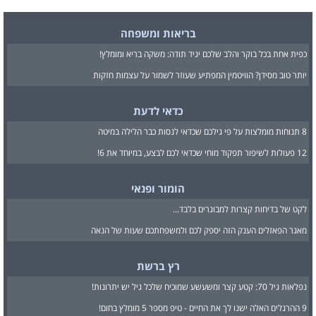
בריאות ומשפחה
כפית אחת בכל בוקר והלב שלכם יגיד תודה: משקה בריא ומומלץ!
יותר טוב מסידן? הוויטמין המפתיע שעוזר לשמור על עצמות חזקות
כדאי לדעת
8 תנוחות מומלצות על פי גילכם שכדאי לנסות כבר הלילה במיטה
12 פעולות לשיפור תפקוד מוחי שכדאי לכם לבצע, במיוחד את 6!
הומור ופנאי
לקט של בדיחות קצרות למבוגרים בלבד...
מאגר הפאזלים הענק הזה יספק לכם ולמשפחתכם שעות של הנאה
רץ ברשת
נפלאות גיל 70: קטע קצר ומשעשע שמוכיח שלכל גיל יש יתרונות!
9 ההרגלים האלה ישנו לך את החיים - טיפ מספר 5 מומלץ בחום!