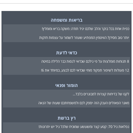
בריאות ומשפחה
כפית אחת בכל בוקר והלב שלכם יגיד תודה: משקה בריא ומומלץ!
יותר טוב מסידן? הוויטמין המפתיע שעוזר לשמור על עצמות חזקות
כדאי לדעת
8 תנוחות מומלצות על פי גילכם שכדאי לנסות כבר הלילה במיטה
12 פעולות לשיפור תפקוד מוחי שכדאי לכם לבצע, במיוחד את 6!
הומור ופנאי
לקט של בדיחות קצרות למבוגרים בלבד...
מאגר הפאזלים הענק הזה יספק לכם ולמשפחתכם שעות של הנאה
רץ ברשת
נפלאות גיל 70: קטע קצר ומשעשע שמוכיח שלכל גיל יש יתרונות!