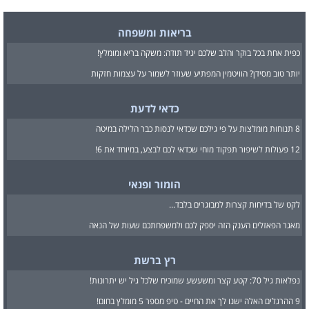
בריאות ומשפחה
כפית אחת בכל בוקר והלב שלכם יגיד תודה: משקה בריא ומומלץ!
יותר טוב מסידן? הוויטמין המפתיע שעוזר לשמור על עצמות חזקות
כדאי לדעת
8 תנוחות מומלצות על פי גילכם שכדאי לנסות כבר הלילה במיטה
12 פעולות לשיפור תפקוד מוחי שכדאי לכם לבצע, במיוחד את 6!
הומור ופנאי
לקט של בדיחות קצרות למבוגרים בלבד...
מאגר הפאזלים הענק הזה יספק לכם ולמשפחתכם שעות של הנאה
רץ ברשת
נפלאות גיל 70: קטע קצר ומשעשע שמוכיח שלכל גיל יש יתרונות!
9 ההרגלים האלה ישנו לך את החיים - טיפ מספר 5 מומלץ בחום!