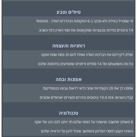
טיולים וטבע
מי שמטייל באילת ולא מבקר ב-6 המקומות הנהדרים האלה - מפספס!
14 ציפורים נודדות צבעוניות שמקשטות את שמי הארץ בימי האביב
רוחניות והעצמה
שלחו ליקיריכם את הברכות האלה ואחלו להם חג פסח שמח ושקט
גלו מה משמעותם של 14 סמלים ודימויים שמופיעים בחלומות שלכם
אומנות ובמה
אספנו לך את 20 הקומדיות שהכי כדאי לראות עכשיו בנטפליקס!
קבלו השראה וכוח מ-19 ציטוטים נהדרים משירים ישראלים אהובים
טכנולוגיה
8 משחקי מחשבה שישמרו על המוח שלכם חד ויתנו לכם רגע של שקט
השינוי הקטן למסכי הטלפון והמחשב שיכול להגן על הראייה שלכם