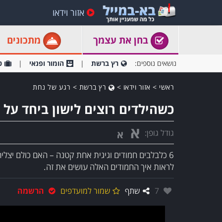
אזור וידאו
בחן את עצמך
מתכונים
נושאים נוספים:
רץ ברשת
הומור ופנאי
ט
ראשי
>
אזור וידאו
>
רץ ברשת
>
רגע של נחת
כשהילדים רוצים לישון ביחד על
א
גודל גופן:
א
6 כלבלבים חמודים וגיגית אחת קטנה – האם כולם יצליחו
לראות איך החמודים האלה עושים את זה.
אהבו:
7
שתף
שמור למועדפים
הרשמה