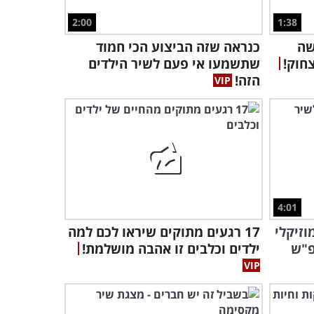
זוג תאומים מזהים זה את זה
2:00
1:38
לראשונה והתגובה שלהם
שה
כנראה שזה הביצוע הכי חמוד
ממיסת לב
1:21
חוק!
שתשמעו אי פעם לשיר הילדים
הזה!
כשמתחיל הגשם, חיות
המחמד החמודות האלה רק
רוצות לצאת החוצה!
3:12
כשהתינוק הזה צופה בבועות
סבון, הוא לא יכול להפסיק
לצחוק!
2:40
4:01
ם מוזיקלי
17 רגעים מתוקים שיראו לכם למה
מקסים וחמוד:
1:23
בה הזאת משחק ג'נגה יותר טוב מהילדים שלי!
פ"ש
ילדים וכלבים זו אהבה מושלמת!
חשבתם שרק ילדים קטנים
מוצצים אצבע? חכו עד שתראו
את זה...