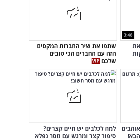
0:23
אי אפשר שלא לחייך כשרואים
איך הכלב המקסים הזה
משחק במים!
0:17
3:48
את
שתפו את שיר החברות המקסים
מי היה מאמין שרעש נחירות
ות
הזה עם החברים הכי טובים
של כלבים יכול להיות חמוד כל
שלכם
כך?
1:09
לקט סרטוני הציפורים הזה
חושף צד פחות נחמד שיפיל
אתכם מצחוק
3:13
יש סיבה טובה ומשעשעת לכך
שהתוכי הזה מנסה להשיג
לעצמו כוס...
אוהבים
למה לכלבים יש חיים קצרים?
0:29
הבא!
סיפור קצר ומרגש עם מסר נפלא