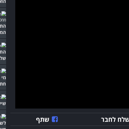
הוא
התל
המג
החמ
של 
מי 
חתו
שיע
לח לחבר
שתף
לשמ