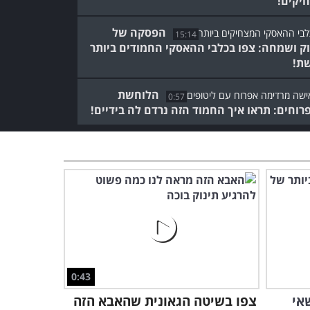
יקים!
הפסקה של
15:14
ק ושמחה: צפו בכלבי ההאסקי החמודים ביותר
ת!
הלוחשת
0:57
רוחים: תראו איך החמוד הזה נרדם לה בידיים!
תנו לחיית המחמד שלכם כדור
ותבדקו האם היא תעשה את
זה...
3:09
מישהו הכין "משחק הדיונון"
לאוגרים וזה כזה חמוד – מי
ינצח?
11:53
0:43
נסו בעצמכם: תנו נשיקה
לחיית המחמד בראש ותראו
אי
צפו בשיטה הגאונית שהאבא הזה