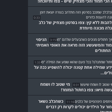
 הכי חמוד והכי מצחיק שיש – צפו ותיווכחו!
0:33
הבות ללא קץ: צפו בסרטון מצחיק של כלב
לה מכונה מיוחדת
הניסוי
3:15
וד והמשעשע הזה מראה את האופי האמיתי
החתולים
1:33
ידע שמילה אחת קטנה יכולה להשפיע ככה על
לים...
מי שטוב לו ושמח
0:31
שה מיאו: צפו בחתול המזמר!
כשהכלב נשאר
11:16
ור על הילדים יכולים לקרות רק דברים