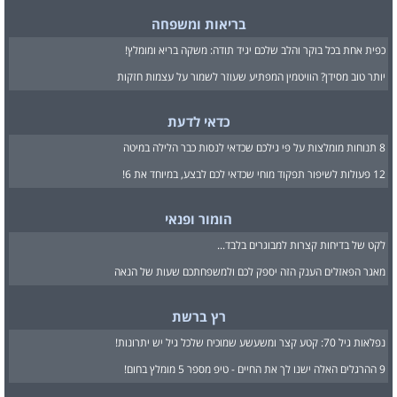
בריאות ומשפחה
כפית אחת בכל בוקר והלב שלכם יגיד תודה: משקה בריא ומומלץ!
יותר טוב מסידן? הוויטמין המפתיע שעוזר לשמור על עצמות חזקות
כדאי לדעת
8 תנוחות מומלצות על פי גילכם שכדאי לנסות כבר הלילה במיטה
12 פעולות לשיפור תפקוד מוחי שכדאי לכם לבצע, במיוחד את 6!
הומור ופנאי
לקט של בדיחות קצרות למבוגרים בלבד...
מאגר הפאזלים הענק הזה יספק לכם ולמשפחתכם שעות של הנאה
רץ ברשת
נפלאות גיל 70: קטע קצר ומשעשע שמוכיח שלכל גיל יש יתרונות!
9 ההרגלים האלה ישנו לך את החיים - טיפ מספר 5 מומלץ בחום!