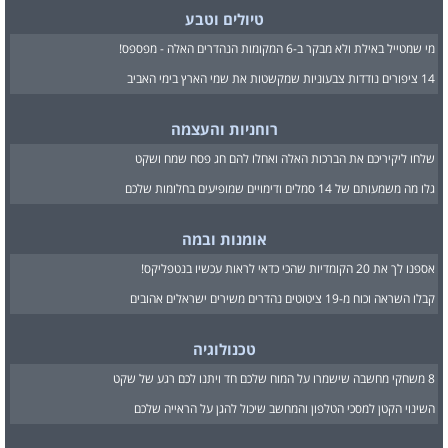
טיולים וטבע
מי שמטייל באילת ולא מבקר ב-6 המקומות הנהדרים האלה - מפספס!
14 ציפורים נודדות צבעוניות שמקשטות את שמי הארץ בימי האביב
רוחניות והעצמה
שלחו ליקיריכם את הברכות האלה ואחלו להם חג פסח שמח ושקט
גלו מה משמעותם של 14 סמלים ודימויים שמופיעים בחלומות שלכם
אומנות ובמה
אספנו לך את 20 הקומדיות שהכי כדאי לראות עכשיו בנטפליקס!
קבלו השראה וכוח מ-19 ציטוטים נהדרים משירים ישראלים אהובים
טכנולוגיה
8 משחקי מחשבה שישמרו על המוח שלכם חד ויתנו לכם רגע של שקט
השינוי הקטן למסכי הטלפון והמחשב שיכול להגן על הראייה שלכם