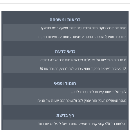
בריאות ומשפחה
כפית אחת בכל בוקר והלב שלכם יגיד תודה: משקה בריא ומומלץ!
יותר טוב מסידן? הוויטמין המפתיע שעוזר לשמור על עצמות חזקות
כדאי לדעת
8 תנוחות מומלצות על פי גילכם שכדאי לנסות כבר הלילה במיטה
12 פעולות לשיפור תפקוד מוחי שכדאי לכם לבצע, במיוחד את 6!
הומור ופנאי
לקט של בדיחות קצרות למבוגרים בלבד...
מאגר הפאזלים הענק הזה יספק לכם ולמשפחתכם שעות של הנאה
רץ ברשת
נפלאות גיל 70: קטע קצר ומשעשע שמוכיח שלכל גיל יש יתרונות!