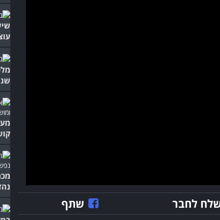
שיש
עוצ
מלכ
שנו
מעש
קוש
מכת
נהד
לח לחבר
שתף
במק