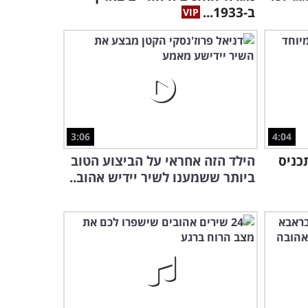
ציפינו!
ב-1933...
1:02:57
3:06
4:04
כניס
הילד הזה אחראי על הביצוע הטוב
ביותר ששמענו לשיר יידיש אהוב..