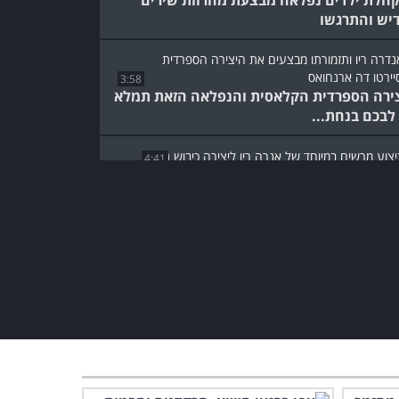
דיש והתרגשו
3:58
ירה הספרדית הקלאסית והנפלאה הזאת תמלא
לבכם בנחת...
4:41
זיקה הנהדרת של אנדרה ריו תגרום לכם
גיש שאתם בגן עדן...
המופע המושקע והסוחף הזה
ייקח אתכם למסע מוזיקלי אל
מקסיקו...
3:48
ניו יורק, סינטרה ומוזיקה
קלאסית: מופע נהדר שלא
תרצו לפספס!
3:49