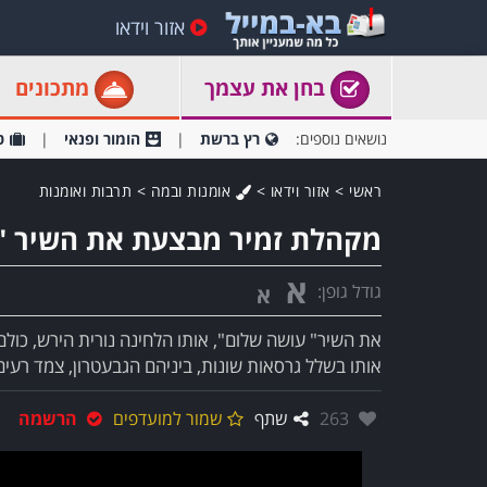
אזור וידאו
בחן את עצמך
מתכונים
נושאים נוספים:
רץ ברשת
הומור ופנאי
ט
ראשי
>
אזור וידאו
>
אומנות ובמה
>
תרבות ואומנות
מקהלת זמיר מבצעת את השיר "
א
גודל גופן:
א
את השיר" עושה שלום", אותו הלחינה נורית הירש, כול
אותו בשלל גרסאות שונות, ביניהם הגבעטרון, צמד רעים,
אהבו:
263
שתף
שמור למועדפים
הרשמה