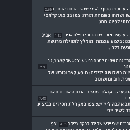
2:56
ו ושמחו בשמחת תורה: צפו בביצוע קלאסי
מתי לפיוט החג
אבינו
4:13
נו: ביצוע עוצמתי מומלץ לתפילה מרגשת
געת בלב...
3:30
ה בשלושה ידידים: מופע קצר וכובש של
ניר, גוב ומושונוב
7:49
ב אהבה ליידיש: צפו במקהלת חסידים בביצוע
ר לשיר יידי
צפו
4:29
הלת ילדים נפלאה מבצעת מחרוזת שירים