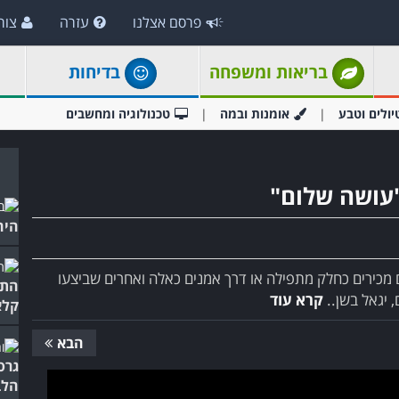
פרסם אצלנו
עזרה
צור
בריאות ומשפחה
בדיחות
יולים וטבע
אומנות ובמה
טכנולוגיה ומחשבים
עושה שלום"
היה
ם מכירים כחלק מתפילה או דרך אמנים כאלה ואחרים שביצעו
התז
 יגאל בשן..
קרא עוד
קלא
הבא
גרס
הלב