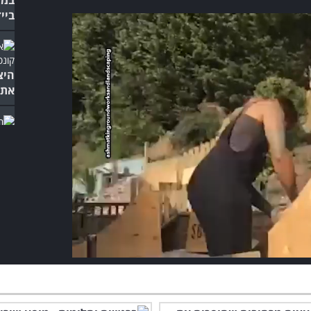
ביי
היצ
את 
המו
להר