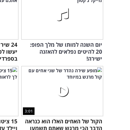
יום השנה למותו של מלך הפופ:
24 שי
20 להיטים נפלאים להאזנה
יעשו לכ
ישירה!
בספרדי
3:01
הקול של האחים האלו הוא כנראה
15 צי
הדבר הכי מרגש שאתם תשמעו
ויילד ע