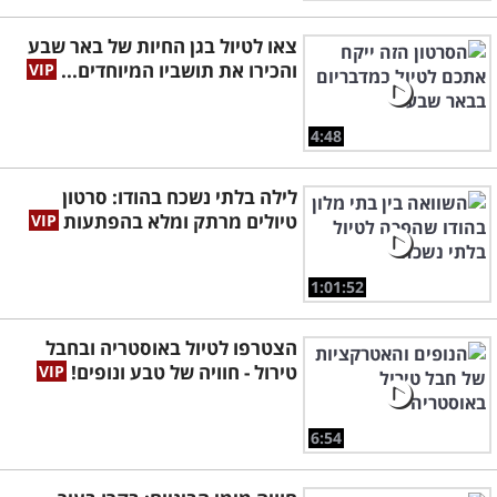
צאו לטיול בגן החיות של באר שבע
והכירו את תושביו המיוחדים...
4:48
לילה בלתי נשכח בהודו: סרטון
טיולים מרתק ומלא בהפתעות
1:01:52
הצטרפו לטיול באוסטריה ובחבל
טירול - חוויה של טבע ונופים!
6:54