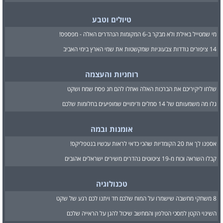
טיולים וטבע
מי שמטייל באילת ולא מבקר ב-6 המקומות הנהדרים האלה - מפספס!
14 ציפורים נודדות צבעוניות שמקשטות את שמי הארץ בימי האביב
רוחניות והעצמה
שלחו ליקיריכם את הברכות האלה ואחלו להם חג פסח שמח ושקט
גלו מה משמעותם של 14 סמלים ודימויים שמופיעים בחלומות שלכם
אומנות ובמה
אספנו לך את 20 הקומדיות שהכי כדאי לראות עכשיו בנטפליקס!
קבלו השראה וכוח מ-19 ציטוטים נהדרים משירים ישראלים אהובים
טכנולוגיה
8 משחקי מחשבה שישמרו על המוח שלכם חד ויתנו לכם רגע של שקט
השינוי הקטן למסכי הטלפון והמחשב שיכול להגן על הראייה שלכם