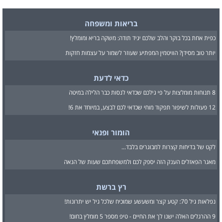
בריאות ומשפחה
כפית אחת בכל בוקר והלב שלכם יגיד תודה: משקה בריא ומומלץ!
יותר טוב מסידן? הוויטמין המפתיע שעוזר לשמור על עצמות חזקות
כדאי לדעת
8 תנוחות מומלצות על פי גילכם שכדאי לנסות כבר הלילה במיטה
12 פעולות לשיפור תפקוד מוחי שכדאי לכם לבצע, במיוחד את 6!
הומור ופנאי
לקט של בדיחות קצרות למבוגרים בלבד...
מאגר הפאזלים הענק הזה יספק לכם ולמשפחתכם שעות של הנאה
רץ ברשת
נפלאות גיל 70: קטע קצר ומשעשע שמוכיח שלכל גיל יש יתרונות!
9 ההרגלים האלה ישנו לך את החיים - טיפ מספר 5 מומלץ בחום!