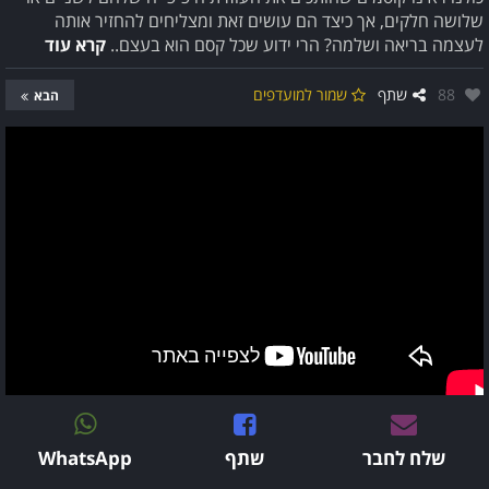
שלושה חלקים, אך כיצד הם עושים זאת ומצליחים להחזיר אותה
לעצמה בריאה ושלמה? הרי ידוע שכל קסם הוא בעצם..
קרא עוד
אהבו:
88
שתף
שמור למועדפים
הבא
שלח לחבר
שתף
WhatsApp