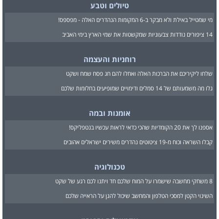
טיולים וטבע
מי שמטייל באילת ולא מבקר ב-6 המקומות הנהדרים האלה - מפספס!
14 ציפורים נודדות צבעוניות שמקשטות את שמי הארץ בימי האביב
רוחניות והעצמה
שלחו ליקיריכם את הברכות האלה ואחלו להם חג פסח שמח ושקט
גלו מה משמעותם של 14 סמלים ודימויים שמופיעים בחלומות שלכם
אומנות ובמה
אספנו לך את 20 הקומדיות שהכי כדאי לראות עכשיו בנטפליקס!
קבלו השראה וכוח מ-19 ציטוטים נהדרים משירים ישראלים אהובים
טכנולוגיה
8 משחקי מחשבה שישמרו על המוח שלכם חד ויתנו לכם רגע של שקט
השינוי הקטן למסכי הטלפון והמחשב שיכול להגן על הראייה שלכם