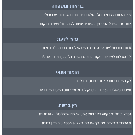
בריאות ומשפחה
כפית אחת בכל בוקר והלב שלכם יגיד תודה: משקה בריא ומומלץ!
יותר טוב מסידן? הוויטמין המפתיע שעוזר לשמור על עצמות חזקות
כדאי לדעת
8 תנוחות מומלצות על פי גילכם שכדאי לנסות כבר הלילה במיטה
12 פעולות לשיפור תפקוד מוחי שכדאי לכם לבצע, במיוחד את 6!
הומור ופנאי
לקט של בדיחות קצרות למבוגרים בלבד...
מאגר הפאזלים הענק הזה יספק לכם ולמשפחתכם שעות של הנאה
רץ ברשת
נפלאות גיל 70: קטע קצר ומשעשע שמוכיח שלכל גיל יש יתרונות!
9 ההרגלים האלה ישנו לך את החיים - טיפ מספר 5 מומלץ בחום!