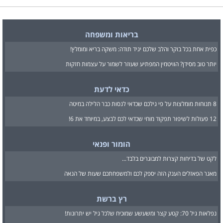
בריאות ומשפחה
כפית אחת בכל בוקר והלב שלכם יגיד תודה: משקה בריא ומומלץ!
יותר טוב מסידן? הוויטמין המפתיע שעוזר לשמור על עצמות חזקות
כדאי לדעת
8 תנוחות מומלצות על פי גילכם שכדאי לנסות כבר הלילה במיטה
12 פעולות לשיפור תפקוד מוחי שכדאי לכם לבצע, במיוחד את 6!
הומור ופנאי
לקט של בדיחות קצרות למבוגרים בלבד...
מאגר הפאזלים הענק הזה יספק לכם ולמשפחתכם שעות של הנאה
רץ ברשת
נפלאות גיל 70: קטע קצר ומשעשע שמוכיח שלכל גיל יש יתרונות!