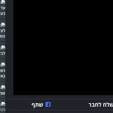
עד 
בעו
לצל
המצ
לבי
נשי
באלי
שמו
לח לחבר
שתף