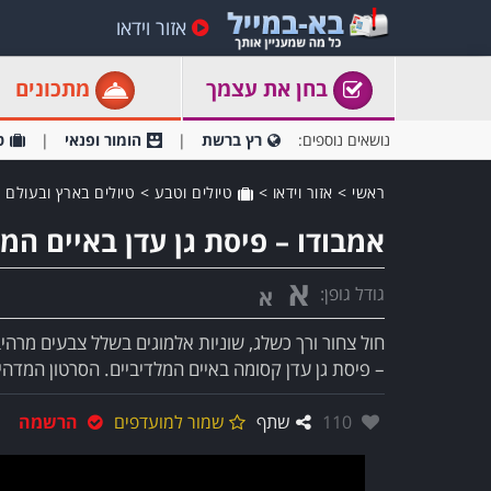
אזור וידאו
בחן את עצמך
מתכונים
נושאים נוספים:
רץ ברשת
הומור ופנאי
ט
ראשי
>
אזור וידאו
>
טיולים וטבע
>
טיולים בארץ ובעולם
אמבודו – פיסת גן עדן באיים המל
א
גודל גופן:
א
– פיסת גן עדן קסומה באיים המלדיביים. הסרטון המדהי
אהבו:
110
שתף
שמור למועדפים
הרשמה