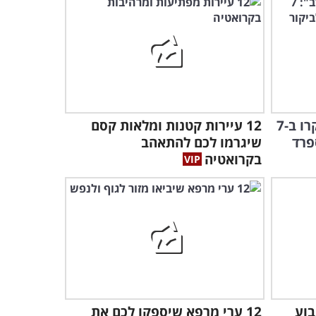
הצטרפו אל קצב החיים
המהיר בשנגחאי עם הסרטון
המדהים הזה...
2:30
האוצרות האלה הופכים את
הים האדום למקום הצבעוני
ביותר שתראו...
לזכר הקהילה המפוארת: בקרו ב-7
12 עיירות קטנות ומלאות קסם
6:33
פרד
שיגרמו לכם להתאהב
בקרואטיה
הסרטון המדהים הזה יחשוף
בפניכם מעט מהחבוי במעמקי
הים האדום...
6:39
צאו למסע מדהים בישראל
שחושף את אוצרות המדינה
היפה שלנו...
22:02
צפו באחד מפלאי הטבע
בוע
12 ערי מרפא שיספקו לכם את