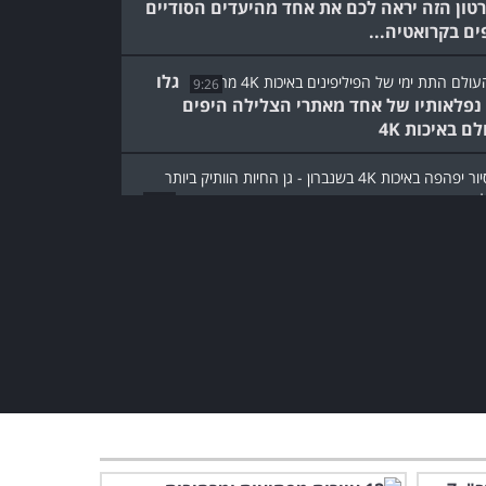
טון הזה יראה לכם את אחד מהיעדים הסודיים
ים בקרואטיה...
גלו
9:26
נפלאותיו של אחד מאתרי הצלילה היפים
ם באיכות 4K
6:35
 מוזמנים לבקר בגן החיות הוותיק בעולם
4K מתקדמת
המערות המופלאות האלו
זוהרות בחושך, והסיבה לכך
פשוט מדהימה...
2:02
תצללו למעמקי גן העדן של
זנזיבר ותגלו עולם מלא בצבע
ופאר...
8:02