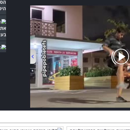
הסר
היפ
את 
בעול
אתם
באיכות 
00:00
/
01:08