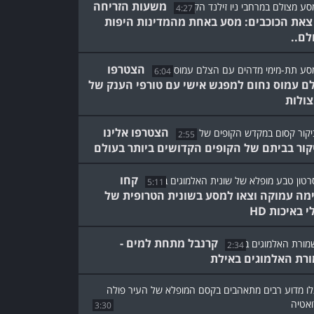
משעות הזריחה
4:27
צאת הכוכבים: מסע באחת מהמדינות היפות
לם..
הצטרפו
6:04
ם עמוס נחום למפגש אישי עם טורפי הענק של
ולות
הצטרפו אלינו
2:55
קור בביתם של הקופים הקדושים ביותר בעולם
קחו
5:11
מה עמוקה וצאו למסע בשונית הטרופית של
 באיכות HD
קרנבל מתחת למים -
2:34
רת האלמוגים באילת
3:30