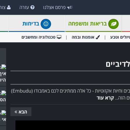
פרסם אצלנו
עזרה
צור
בריאות ומשפחה
בדיחות
יולים וטבע
אומנות ובמה
טכנולוגיה ומחשבים
דיביים
איך
היו
חול צחור ורך כשלג, שוניות אלמוגים בשלל צבעים מרהיבים וחיות אקזוטיות - כל אלה ממתינים לכם באמבודו (Embudu)
ם הזה..
קרא עוד
הסר
הבא
אי 