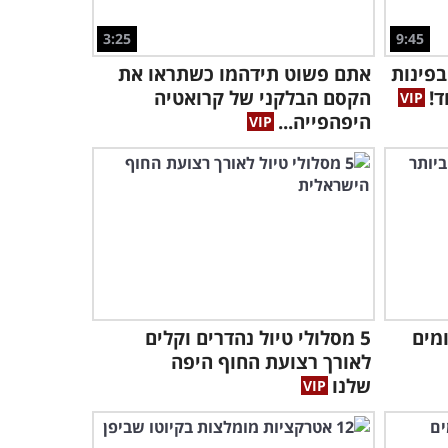
3:56
3:25
9:45
סרטון הטבע הקצר הזה יראה
בפינות
אתם פשוט תידהמו כשתראו את
לכם את נפלאות האביב
במדבר בישראלי
ד!
הקסם הבלקני של קרואטיה
3:47
היפהפייה...
צאו לטיול באחת מהמדינות
העשירות בעולם בסרטון
מיוחד במינו
3:07
לא האמנתי שמתחת לכל
הזוהמה הזאת מסתתר כלב כל
כך חמוד!
2:11
סומים
5 מסלולי טיול נהדרים וקלים
הסרטון הזה הראה לי
לאורך רצועת החוף היפה
שחתולים קטנים הם היצורים
שלנו
הכי חמודים שיש..
5:48