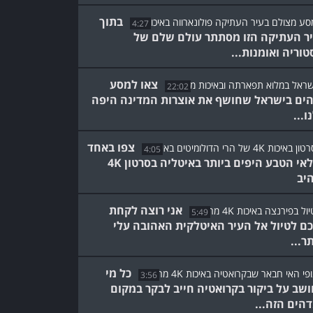
בתוך
4:27
ר העתיקה הזו מסתתר עולם שלם של
טוריה ואומנות...
צאו למסע
22:02
ים בישראל שחושף את אוצרות המדינה היפה
ו...
צפו באחד
4:05
מפלאי הטבע היפים ביותר באיטליה בסרטון 4K
יב
אני רוצה לקחת
5:49
ם לטיול אל העיר האיטלקית האהובה עלי
ר...
כל מי
3:56
שב על ביקור בקרואטיה חייב לבקר במקום
הים הזה...