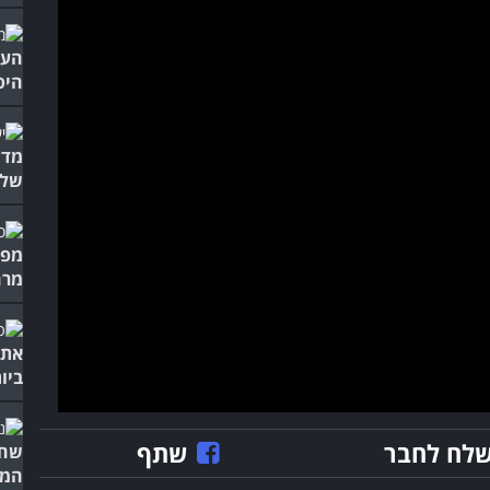
העי
היס
מדה
שלנ
מרה
אתכ
ביות
לח לחבר
שתף
שחו
המד