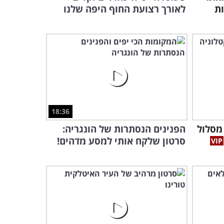
ות
לאורך רצועת החוף היפה שלנו
אתם מוזמנים לסייר
ברחובותיה של העיר
האנדלוסית הקסומה ביותר...
3:40
נורבגיה של המזרח הרחוק:
נופיה של מונגוליה יעתיקו את
נשמתכם
2:41
18:36
כבר יצא לכם לבקר באחד
 מסלול
הפנינים הנסתרות של הונגריה:
מהאיים היפים ביותר בים
סרטון שלקח אותי למסע מדהים!
התיכון?
5:06
הסרטון הזה ייקח אתכם
למקום המופלא שבו הירדן
פוגש את הכנרת...
9:21
צפו באחד מפלאי הטבע