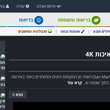
פרסם אצלנו
עזרה
צור
בריאות ומשפחה
בדיחות
יולים וטבע
אומנות ובמה
טכנולוגיה ומחשבים
ות 4K
מרה
קשה לשים את האצבע על מה שהופך את סן מרינו (San Marino) לאחד מן המקומות היפים והמיוחדים ביותר באירופה
 בתוך שטחה ש..
קרא עוד
בעי
הבא
איך
היו