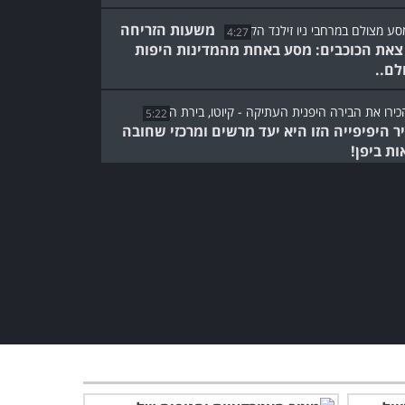
משעות הזריחה
4:27
צאת הכוכבים: מסע באחת מהמדינות היפות
לם..
5:22
ר היפיפייה הזו היא יעד מרשים ומרכזי שחובה
ות ביפן!
צאו למסע באיכות 4K בהרים
שבהם שוכן השער לגן עדן...
9:30
סרטון המסע הבא יחשוף
בפניכם את פורטוגל היפיפייה
במלוא הדרה
4:38
הסרטון הזה ייקח אתכם לאחת
מהערים המלהיבות ביותר