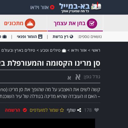
אזור וידאו
בחן את עצמך
מתכונים
נושאים נוספים:
רץ ברשת
הומור ופנאי
ט
ראשי
>
אזור וידאו
>
טיולים וטבע
>
טיולים בארץ ובעולם
סן מרינו הקסומה והמעורפלת באיכ
א
גודל גופן:
א
– האם זו העובדה שהיא מדינה בגודלה של עיר השוכנת
אהבו:
178
שתף
שמור למועדפים
הרשמה