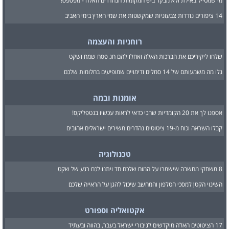
מי שמטייל באילת ולא מבקר ב-6 המקומות הנהדרים האלה - מפספס!
14 ציפורים נודדות צבעוניות שמקשטות את שמי הארץ בימי האביב
רוחניות והעצמה
שלחו ליקיריכם את הברכות האלה ואחלו להם חג פסח שמח ושקט
גלו מה משמעותם של 14 סמלים ודימויים שמופיעים בחלומות שלכם
אומנות ובמה
אספנו לך את 20 הקומדיות שהכי כדאי לראות עכשיו בנטפליקס!
קבלו השראה וכוח מ-19 ציטוטים נהדרים משירים ישראלים אהובים
טכנולוגיה
8 משחקי מחשבה שישמרו על המוח שלכם חד ויתנו לכם רגע של שקט
השינוי הקטן למסכי הטלפון והמחשב שיכול להגן על הראייה שלכם
אקטואליה וספורט
17 הציטוטים האלה מוקדשים לגיבורי ישראל בעבר, בהווה ובעתיד