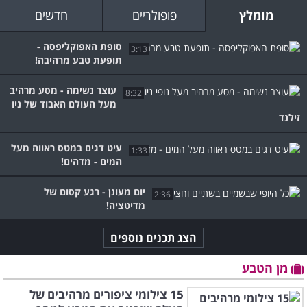
מומלץ
פופולריים
חדשים
סופת האפוקליפסה -
3:13
תופעת טבע מרהיבה!
עוצר נשימה - מסע מרהיב
8:32
מעל העולם האבוד של ניו
זילנד
עיט דגים במטס ראווה מעל
1:33
המים - מדהים!
יום מעונן - רגע קסום של
2:36
מדיטציה!
הצג תכנים נוספים
מן הטבע
15 צילומי ציפורים מרהיבים של