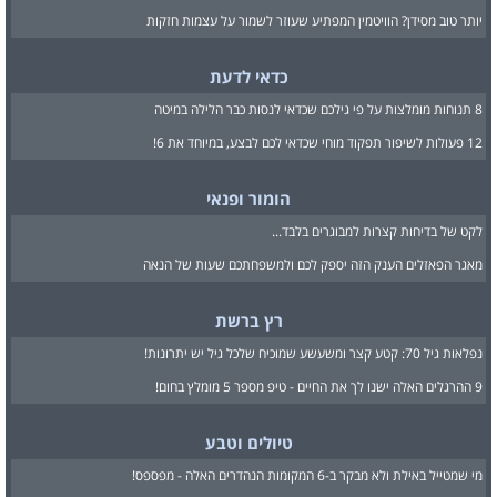
יותר טוב מסידן? הוויטמין המפתיע שעוזר לשמור על עצמות חזקות
כדאי לדעת
8 תנוחות מומלצות על פי גילכם שכדאי לנסות כבר הלילה במיטה
12 פעולות לשיפור תפקוד מוחי שכדאי לכם לבצע, במיוחד את 6!
הומור ופנאי
לקט של בדיחות קצרות למבוגרים בלבד...
מאגר הפאזלים הענק הזה יספק לכם ולמשפחתכם שעות של הנאה
רץ ברשת
נפלאות גיל 70: קטע קצר ומשעשע שמוכיח שלכל גיל יש יתרונות!
9 ההרגלים האלה ישנו לך את החיים - טיפ מספר 5 מומלץ בחום!
טיולים וטבע
מי שמטייל באילת ולא מבקר ב-6 המקומות הנהדרים האלה - מפספס!