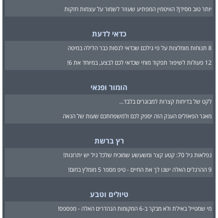
יותר טוב מסידן? הוויטמין המפתיע שעוזר לשמור על עצמות חזקות
כדאי לדעת
8 תנוחות מומלצות על פי גילכם שכדאי לנסות כבר הלילה במיטה
12 פעולות לשיפור תפקוד מוחי שכדאי לכם לבצע, במיוחד את 6!
הומור ופנאי
לקט של בדיחות קצרות למבוגרים בלבד...
מאגר הפאזלים הענק הזה יספק לכם ולמשפחתכם שעות של הנאה
רץ ברשת
נפלאות גיל 70: קטע קצר ומשעשע שמוכיח שלכל גיל יש יתרונות!
9 ההרגלים האלה ישנו לך את החיים - טיפ מספר 5 מומלץ בחום!
טיולים וטבע
מי שמטייל באילת ולא מבקר ב-6 המקומות הנהדרים האלה - מפספס!