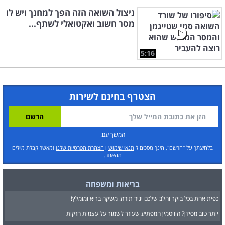
ניצול השואה הזה הפך למחנך ויש לו
מסר חשוב ואקטואלי לשתף...
5:16
הצטרף בחינם לשירות
המשך עם:
בלחיצתך על "הרשם", הינך מסכים ל
תנאי שימוש
ו
הצהרת הפרטיות שלנו
ומאשר קבלת מיילים
מהאתר.
בריאות ומשפחה
כפית אחת בכל בוקר והלב שלכם יגיד תודה: משקה בריא ומומלץ!
יותר טוב מסידן? הוויטמין המפתיע שעוזר לשמור על עצמות חזקות