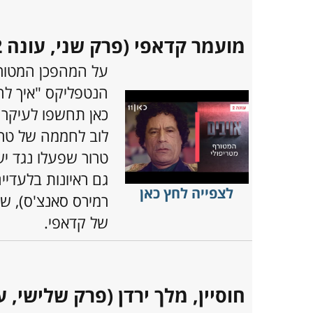
מועמר קדאפי (פרק שני, עונה 2)
על המהפכן המטורף
הנטפליקס "איך לה
כאן תחשפו לעיקר פ
לוב לחממה של טרור
טרור שפעלו נגד י
גם ראיונות בלעדיי
לצפייה לחץ כאן
רמירס סאנצ'ס), ש
של קדאפי.
חוסיין, מלך ירדן (פרק שלישי, עונ