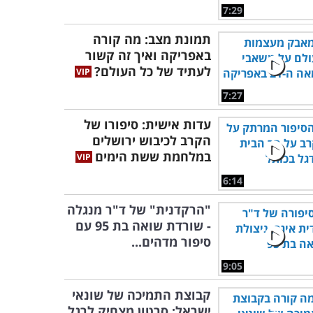
7:29
תמונת מצב: מה קורה
באפריקה ואיך זה קשור
לעתיד של כל העולם?
7:27
עדות אישית: סיפורו של
הקרב לכיבוש ירושלים
במלחמת ששת הימים
6:14
"הרקדנית" של ד"ר מנגלה
- שורדת שואה בת 95 עם
סיפור מדהים...
9:05
קבוצת התמיכה של שונאי
ישראל: סרטון מצחיק לרגל