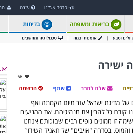
פרסם אצלנו
עזרה
צור
בריאות ומשפחה
בדיחות
יולים וטבע
אומנות ובמה
טכנולוגיה ומחשבים
ב
אהבו:
66
פים
שלח לחבר
שתף
הרשמה
ם של מדינת ישראל עוד מיום הקמתה ואף
ינו קודם כל להבין את מנהיגיהם, את המניעים
ימה זו ממונים גופים רבים שבזכותם אנחנו
ן והמוס. בסדרה "אויבים" של תאגיד השידור