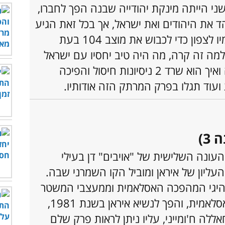
ני הייתה מינקת יהודייה שבנה הפך לחברו,
הד את היהודים ואת ישראל, אך בכל זאת הגיע
גדוד שלם של לוחמיו לצפון כדי לכבוש את מוצב 104 בעת
למה זה קרה, מה היה טיב יחסיו עם ישראל
לאחר המקרה הזה ואיך הוא שרד 2 ניסיונות חיסול והפיכה
ועוד תגלו בפרק המרתק הזה אודותיו.
3)
עונה השלישית של "אויבים" דן בעילי
העליון של איראן ומוביל הקו השמרני שבה.
היגי המהפכה האסלאמית וממעצבי המשטר
של הרפובליקה האסלאמית, והפך לנשיא איראן בשנת 1981,
ללה ח'ומייני, עליו ניתן לראות פרק שלם