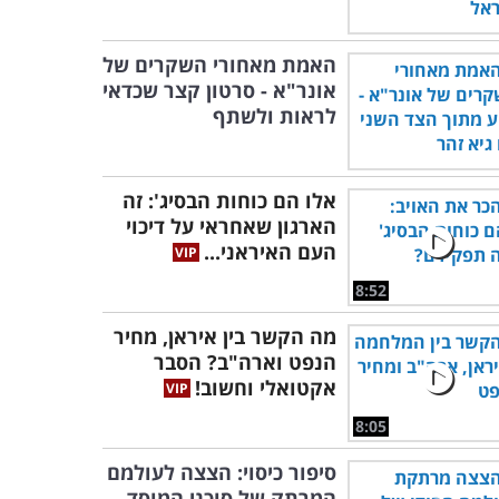
האמת מאחורי השקרים של
אונר"א - סרטון קצר שכדאי
לראות ולשתף
אלו הם כוחות הבסיג': זה
הארגון שאחראי על דיכוי
העם האיראני...
8:52
מה הקשר בין איראן, מחיר
הנפט וארה"ב? הסבר
אקטואלי וחשוב!
8:05
סיפור כיסוי: הצצה לעולמם
המרתק של סוכני המוסד