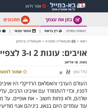
אזור וידאו
בחן את עצמך
מתכונים
נושאים נוספים:
רץ ברשת
הומור ופנאי
ט
ראשי
>
אקטואליה וספורט
>
אקטואליה וביטחון
אויבים: עונות 2 ו-3 לצפייה ישירה
מאת:
שי אליאב
א
שמור למועד
גודל גופן:
א
העולם הערבי והאסלאם הרדיקלי היו אויבי
לפניו, וכדי להתמודד עם אויבינו הרבים, על
שלהם, ולא פחות חשוב – את אופיים. על מש
עוד עומדים היום בגאון, ביניהם אגף מודיעי