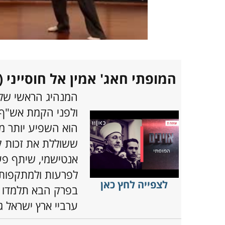
המופתי חאג' אמין אל חוסייני (פ
המנהיג הראשי של 
ולפני הקמת אש"ף ה
הוא השפיע יותר מכ
ששוללת את זכות ק
אנטישמי, שיתף פע
לפרעות ולמתקפות 
לצפייה לחץ כאן
בפרק הבא תלמדו א
ערביי ארץ ישראל ג