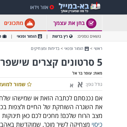
אזור וידאו
בחן את עצמך
מתכונים
נושאים נוספים:
רץ ברשת
הומור ופנאי
ט
ראשי
>
הומור ופנאי
>
בדיחות ומצחיקים
5 סרטונים קצרים שישפרו את מצב הרוח שלך ברגע!
מאת:
עופר בר אל
א
שמור למועד
גודל גופן:
א
אם נכנסתם לכתבה הזאת או שמישהו שלח ל
את השגרה השוחקת של החיים ולצפות בכמה
מצב הרוח שלכם! מחכים לכם כאן תינוקות ח
כיסוי
מצחיקה לשיר מוכר, שמוקדשת באהבה 