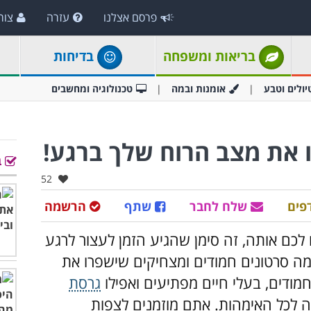
פרסם אצלנו
עזרה
צור
בריאות ומשפחה
בדיחות
יולים וטבע
אומנות ובמה
טכנולוגיה ומחשבים
ב
אהבו:
52
פים
שלח לחבר
שתף
הרשמה
כם אותה, זה סימן שהגיע הזמן לעצור לרגע
 סרטונים חמודים ומצחיקים שישפרו את
מודים, בעלי חיים מפתיעים ואפילו
גרסת
לכל האימהות. אתם מוזמנים לצפות