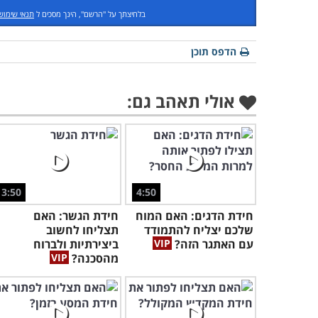
בלחיצתך על "הרשם", הינך מסכים ל
תנאי שימוש
הדפס תוכן
אולי תאהב גם:
3:50
4:50
חידת הדגים: האם המוח
חידת הגשר: האם
שלכם יצליח להתמודד
תצליחו לחשוב
עם האתגר הזה?
ביצירתיות ולברוח
מהסכנה?