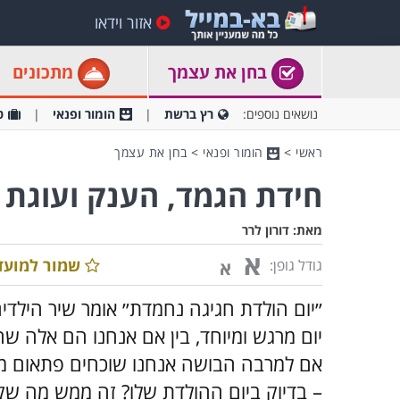
אזור וידאו
בחן את עצמך
מתכונים
נושאים נוספים:
רץ ברשת
הומור ופנאי
ט
ראשי
>
הומור ופנאי
>
בחן את עצמך
חידת הגמד, הענק ועוגת 
מאת:
דורון לרר
א
שמור למועד
גודל גופן:
א
״יום הולדת חגיגה נחמדת״ אומר שיר הילדים ש
יום מרגש ומיוחד, בין אם אנחנו הם אלה שח
אם למרבה הבושה אנחנו שוכחים פתאום מה
– בדיוק ביום ההולדת שלו? זה ממש מה שקו