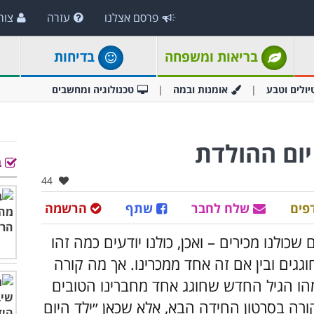
פרסם אצלנו
עזרה
צור
בריאות ומשפחה
בדיחות
יולים וטבע
אומנות ובמה
טכנולוגיה ומחשבים
יום ההולדת
ב
אהבו:
44
פים
שלח לחבר
שתף
הרשמה
כולנו מכירים – ואכן, כולנו יודעים כמה זהו
וגגים ובין אם זה אחד ממכרינו. אך מה קורה
ו הגיל החדש שחוגג אחד מחברינו הטובים
רה בסרטון החידה הבא, אלא שכאן ״ילד היום