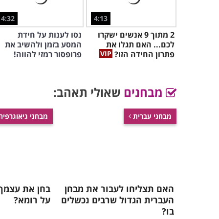
4:32
4:13
2 מתוך 9 אנשים ישקרו
נסו לענות על חידת
לכם... האם תגלו את
המסע בזמן ולהשיב את
פתרון החידה הזו?
פרופסור רמזי להווה!
מבחנים
שאולי תאהב:
מבחני עברית
מבחני גיאוגרפיה
האם תצליחו לעבור את מבחן
בחן את עצמך:
העברית הגדול שרבים נכשלים
על רומא?
בו?